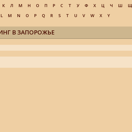
К
Л
М
Н
О
П
Р
С
Т
У
Ф
Х
Ц
Ч
Ш
L
M
N
O
P
Q
R
S
T
U
V
W
X
Y
ИНГ В ЗАПОРОЖЬЕ