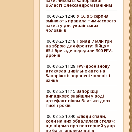
захисником із Запорізької
області Олександром Паніним
06-08-26 12:40
У ЄС з 5 серпня
змінюють правила тимчасового
захисту для українських
чоловіків
06-08-26 12:18
Понад 7 млн грн
на зброю для фронту: бійцям
65-ї бригади передали 300 FPV-
дронів
06-08-26 11:28
FPV-дрон знову
атакував цивільне авто на
Запоріжжі: поранені чоловік і
жінка
06-08-26 11:15
Запоріжці
випадково знайшли у воді
артефакт віком близько двох
тисяч років
06-08-26 10:40
«Люди спали,
коли на них обвалилася стеля»:
що відомо про повторний удар
по багатоповерхівці в