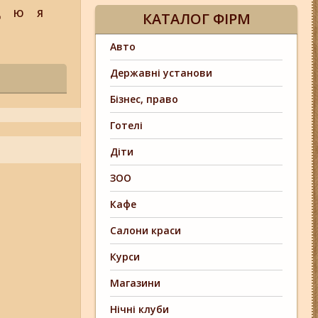
Щ
Ю
Я
КАТАЛОГ ФІРМ
Авто
Державні установи
Бізнес, право
Готелі
Діти
ЗОО
Кафе
Салони краси
Курси
Магазини
Нічні клуби