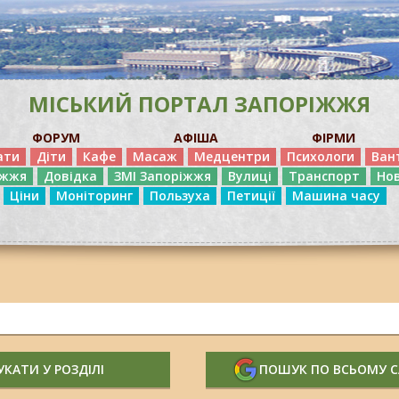
МІСЬКИЙ ПОРТАЛ ЗАПОРІЖЖЯ
ФОРУМ
АФІША
ФІРМИ
ати
Діти
Кафе
Масаж
Медцентри
Психологи
Ван
іжжя
Довідка
ЗМІ Запоріжжя
Вулиці
Транспорт
Но
Ціни
Моніторинг
Пользуха
Петиції
Машина часу
КАТИ У РОЗДІЛІ
ПОШУК ПО ВСЬОМУ 