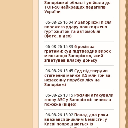
Запорізької області увійшли до
ТОП-50 найкращих педагогів
України
06-08-26 16:04
У Запоріжжі після
ворожого удару пошкоджено
гуртожиток та автомобілі
(фото, відео)
06-08-26 15:33
6 років за
гратами: суд підтвердив вирок
мешканцю Запоріжжя, який
згватував власну доньку
06-08-26 13:45
Суд підтвердив
стягнення майже 3,5 млн грн за
незаконну порубку лісу на
Запоріжжі
06-08-26 13:15
Росіяни атакували
знову АЗС у Запоріжжі: виникла
пожежа (відео)
06-08-26 13:02
Понад два роки
вважався зниклим безвісти: у
Києві попрощаються із