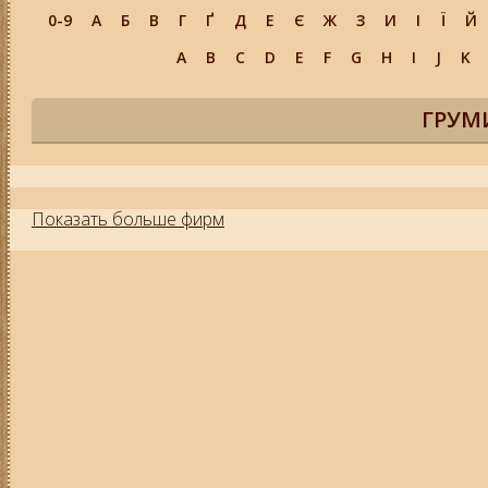
0-9
А
Б
В
Г
Ґ
Д
Е
Є
Ж
З
И
І
Ї
Й
A
B
C
D
E
F
G
H
I
J
K
ГРУМ
Показать больше фирм