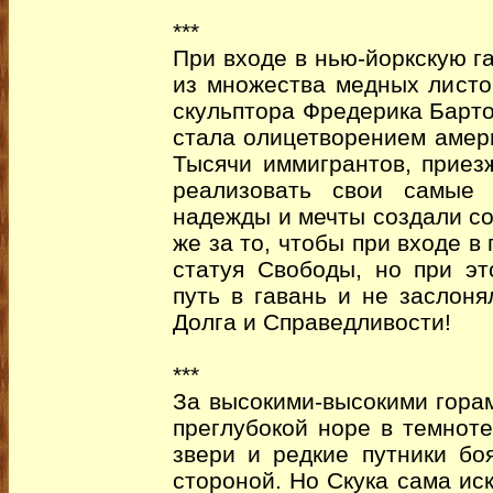
***
При входе в нью-йоркскую г
из множества медных листо
скульптора Фредерика Барто
стала олицетворением амер
Тысячи иммигрантов, приез
реализовать свои самые 
надежды и мечты создали с
же за то, чтобы при входе в
статуя Свободы, но при э
путь в гавань и не заслоня
Долга и Справедливости!
***
За высокими-высокими горам
преглубокой норе в темнот
звери и редкие путники бо
стороной. Но Скука сама иск