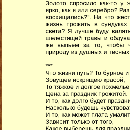
Золото спросило как-то у 
ярко, как я или серебро? Ра
восхищались?". На что жес
жизнь прожить в сундуках
света? Я лучше буду валят
шелестящей травы и обдува
же выпьем за то, чтобы 
природу из душных и тесных
***
Что жизни путь? То бурное и
Зовущее искрящею красой,
То тяжкое и долгое похмель
Цена за праздник прожитой.
И то, как долго будет праздн
Насколько будешь чувствоват
И то, как может плата умалит
Зависит только от того,
Какое выберешь для праздни