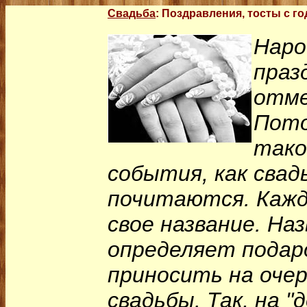
Свадьба
:
Поздравления, тосты с г
Наро
праз
отме
Пот
тако
события, как свадь
почитаются. Кажд
свое название. Наз
определяет подар
приносить на оче
свадьбы. Так, на "