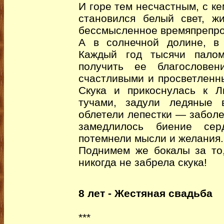
И горе тем несчастным, с ке
становился белый свет, ж
бессмысленное времяпрепр
А в солнечной долине, в
Каждый год тысячи палом
получить ее благословен
счастливыми и просветленн
Скука и прикоснулась к 
тучами, задули ледяные 
облетели лепестки — забол
замедлилось биение сер
потемнели мысли и желания.
Поднимем же бокалы за то
никогда не забрела скука!
8 лет - Жестяная свадьба
***