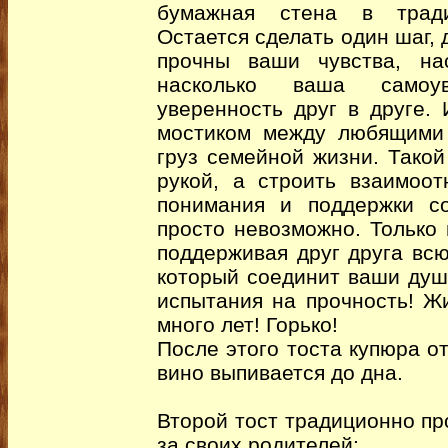
бумажная стена в тради
Остается сделать один шаг, 
прочны ваши чувства, на
насколько ваша самоув
уверенность друг в друге.
мостиком между любящими
груз семейной жизни. Такой
рукой, а строить взаимоо
понимания и поддержки с
просто невозможно. Только 
поддерживая друг друга всю
который соединит ваши душ
испытания на прочность! Ж
много лет! Горько!
После этого тоста купюра о
вино выпивается до дна.
Второй тост традиционно п
за своих родителей: