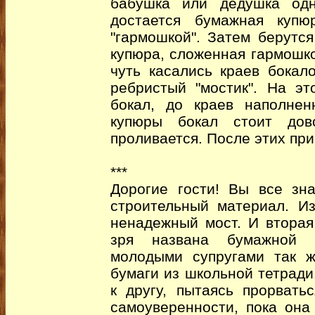
бабушка или дедушка одн
достается бумажная купю
"гармошкой". Затем берутся
купюра, сложенная гармошко
чуть касались краев бокал
ребристый "мостик". На эт
бокал, до краев наполне
купюры бокал стоит дов
проливается. После этих при
***
Дорогие гости! Вы все зн
строительный материал. И
ненадежный мост. И втора
зря названа бумажной 
молодыми супругами так ж
бумаги из школьной тетради
к другу, пытаясь прорвать
самоуверенности, пока она 