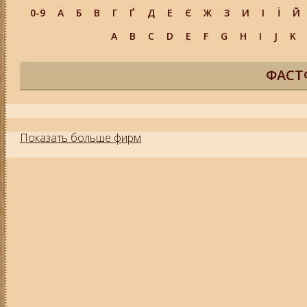
0-9
А
Б
В
Г
Ґ
Д
Е
Є
Ж
З
И
І
Ї
Й
A
B
C
D
E
F
G
H
I
J
K
ФАСТ
Показать больше фирм