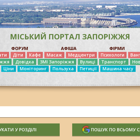
МІСЬКИЙ ПОРТАЛ ЗАПОРІЖЖЯ
ФОРУМ
АФІША
ФІРМИ
ати
Діти
Кафе
Масаж
Медцентри
Психологи
Ван
іжжя
Довідка
ЗМІ Запоріжжя
Вулиці
Транспорт
Но
Ціни
Моніторинг
Пользуха
Петиції
Машина часу
КАТИ У РОЗДІЛІ
ПОШУК ПО ВСЬОМУ 