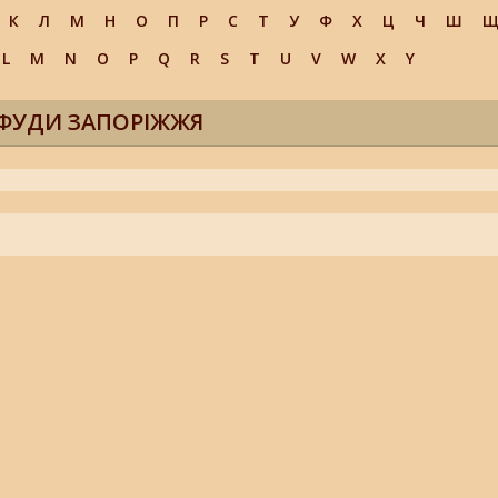
К
Л
М
Н
О
П
Р
С
Т
У
Ф
Х
Ц
Ч
Ш
L
M
N
O
P
Q
R
S
T
U
V
W
X
Y
ФУДИ ЗАПОРІЖЖЯ