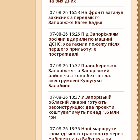
на вихідних
07-08-26 16:53
На фронті загинув
захисник з передмістя
Запоріжжя Євген Бадья
07-08-26 16:26
Під Запоріжжям
росіяни вдарили по машині
ДСНС, яка гасила пожежу після
першого прильоту: є
постраждалі
07-08-26 15:37
Правобережжя
Запоріжжя та Запорізький
район частково без світла:
знеструмлені Кушугум і
Балабине
07-08-26 13:37
У Запорізькій
обласній лікарні готують
реконструкцію: два проєкти
коштуватимуть понад 1,6 млн
грн
07-08-26 13:35
Нові маршрути
громадського транспорту через
Набережну та Бабурку – чи