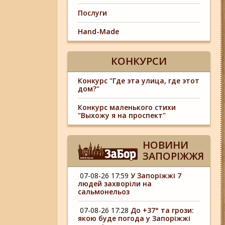
Послуги
Hand-Made
КОНКУРСИ
Конкурс "Где эта улица, где этот
дом?"
Конкурс маленького стихи
"Выхожу я на проспект"
НОВИНИ
ЗАПОРІЖЖЯ
07-08-26 17:59
У Запоріжжі 7
людей захворіли на
сальмонельоз
07-08-26 17:28
До +37° та грози:
якою буде погода у Запоріжжі