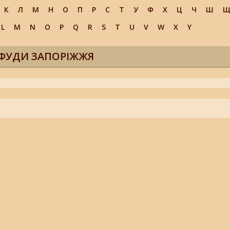
К
Л
М
Н
О
П
Р
С
Т
У
Ф
Х
Ц
Ч
Ш
L
M
N
O
P
Q
R
S
T
U
V
W
X
Y
ФУДИ ЗАПОРІЖЖЯ