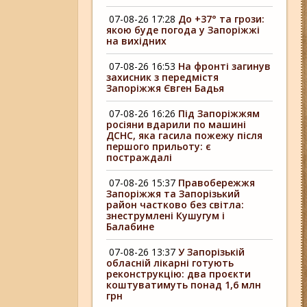
07-08-26 17:28
До +37° та грози:
якою буде погода у Запоріжжі
на вихідних
07-08-26 16:53
На фронті загинув
захисник з передмістя
Запоріжжя Євген Бадья
07-08-26 16:26
Під Запоріжжям
росіяни вдарили по машині
ДСНС, яка гасила пожежу після
першого прильоту: є
постраждалі
07-08-26 15:37
Правобережжя
Запоріжжя та Запорізький
район частково без світла:
знеструмлені Кушугум і
Балабине
07-08-26 13:37
У Запорізькій
обласній лікарні готують
реконструкцію: два проєкти
коштуватимуть понад 1,6 млн
грн