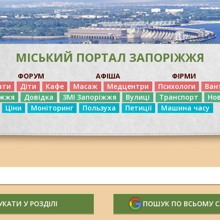
МІСЬКИЙ ПОРТАЛ ЗАПОРІЖЖЯ
ФОРУМ
АФІША
ФІРМИ
ати
Діти
Кафе
Масаж
Медцентри
Психологи
Ван
іжжя
Довідка
ЗМІ Запоріжжя
Вулиці
Транспорт
Но
Ціни
Моніторинг
Пользуха
Петиції
Машина часу
КАТИ У РОЗДІЛІ
ПОШУК ПО ВСЬОМУ 