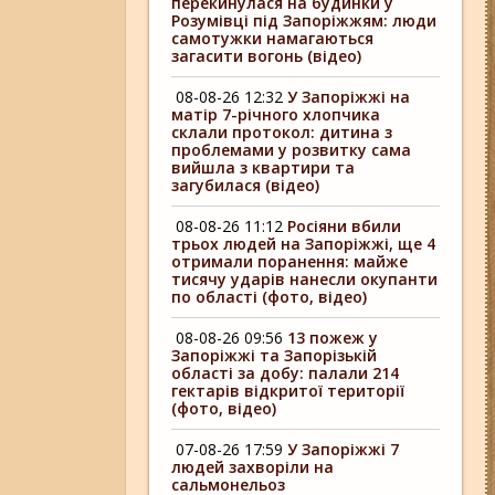
перекинулася на будинки у
Розумівці під Запоріжжям: люди
самотужки намагаються
загасити вогонь (відео)
08-08-26 12:32
У Запоріжжі на
матір 7-річного хлопчика
склали протокол: дитина з
проблемами у розвитку сама
вийшла з квартири та
загубилася (відео)
08-08-26 11:12
Росіяни вбили
трьох людей на Запоріжжі, ще 4
отримали поранення: майже
тисячу ударів нанесли окупанти
по області (фото, відео)
08-08-26 09:56
13 пожеж у
Запоріжжі та Запорізькій
області за добу: палали 214
гектарів відкритої території
(фото, відео)
07-08-26 17:59
У Запоріжжі 7
людей захворіли на
сальмонельоз