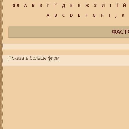
0-9
А
Б
В
Г
Ґ
Д
Е
Є
Ж
З
И
І
Ї
Й
A
B
C
D
E
F
G
H
I
J
K
ФАСТ
Показать больше фирм