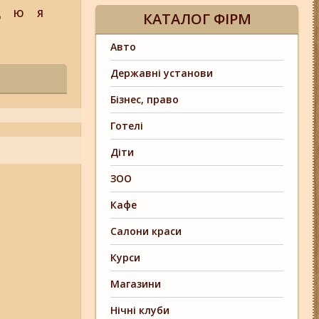
Щ
Ю
Я
КАТАЛОГ ФІРМ
Авто
Державні установи
Бізнес, право
Готелі
Діти
ЗОО
Кафе
Салони краси
Курси
Магазини
Нічні клуби