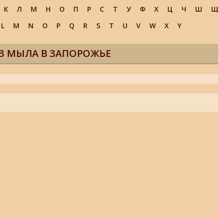
К
Л
М
Н
О
П
Р
С
Т
У
Ф
Х
Ц
Ч
Ш
L
M
N
O
P
Q
R
S
T
U
V
W
X
Y
З МЫЛА В ЗАПОРОЖЬЕ