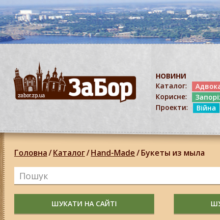
НОВИНИ
Каталог:
Адвок
Корисне:
Запор
Проекти:
Війна
Головна
/
Каталог
/
Hand-Made
/
Букеты из мыла
ШУКАТИ НА САЙТІ
ШУ