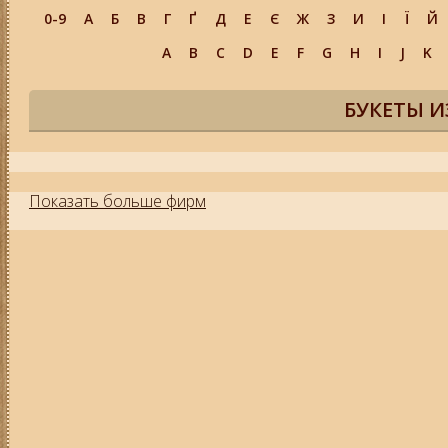
0-9
А
Б
В
Г
Ґ
Д
Е
Є
Ж
З
И
І
Ї
Й
A
B
C
D
E
F
G
H
I
J
K
БУКЕТЫ И
Показать больше фирм