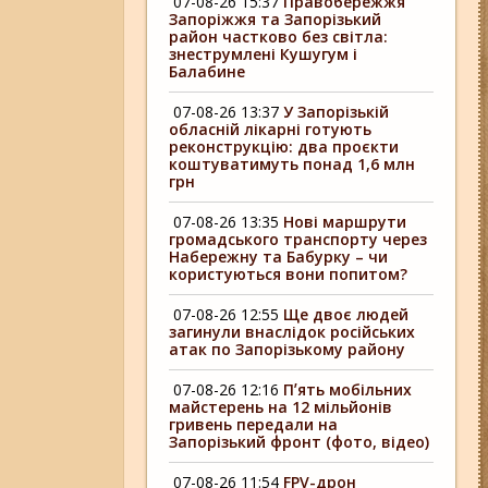
07-08-26 15:37
Правобережжя
Запоріжжя та Запорізький
район частково без світла:
знеструмлені Кушугум і
Балабине
07-08-26 13:37
У Запорізькій
обласній лікарні готують
реконструкцію: два проєкти
коштуватимуть понад 1,6 млн
грн
07-08-26 13:35
Нові маршрути
громадського транспорту через
Набережну та Бабурку – чи
користуються вони попитом?
07-08-26 12:55
Ще двоє людей
загинули внаслідок російських
атак по Запорізькому району
07-08-26 12:16
Пʼять мобільних
майстерень на 12 мільйонів
гривень передали на
Запорізький фронт (фото, відео)
07-08-26 11:54
FPV-дрон