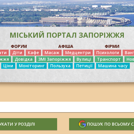
МІСЬКИЙ ПОРТАЛ ЗАПОРІЖЖЯ
ФОРУМ
АФІША
ФІРМИ
ати
Діти
Кафе
Масаж
Медцентри
Психологи
Ван
іжжя
Довідка
ЗМІ Запоріжжя
Вулиці
Транспорт
Но
Ціни
Моніторинг
Пользуха
Петиції
Машина часу
КАТИ У РОЗДІЛІ
ПОШУК ПО ВСЬОМУ 