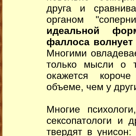
друга и сравнив
органом "соперн
идеальной фор
фаллоса волнует 
Многими овладевае
только мысли о т
окажется короч
объеме, чем у друг
Многие психологи,
сексопатологи и д
твердят в унисон