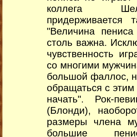
коллега Ше
придерживается т
"Величина пениса
столь важна. Искл
чувственность игр
со многими мужчин
большой фаллос, но
обращаться с этим 
начать". Рок-пе
(Блонди), наобор
размеры члена м
большие пени