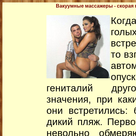
Вакуумные массажеры - скорая 
Когд
го
встр
то вз
авто
опус
гениталий дру
значения, при как
они встретились: 
дикий пляж. Перво
невольно обмеря