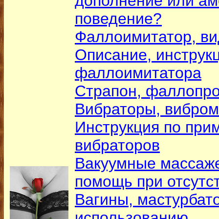
дополнение или а
поведение?
Фаллоимитатор, ви
Описание, инструк
фаллоимитатора
Страпон, фаллопр
Вибраторы, вибро
Инструкция по при
вибраторов
Вакуумные массаже
помощь при отсутс
Вагины, мастурбато
использованию