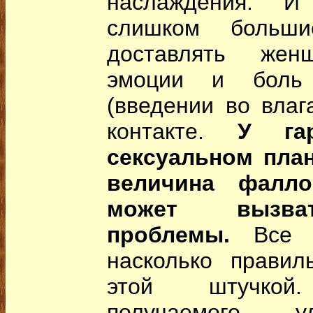
наслаждения. И
слишком больши
доставлять жен
эмоции и боль 
(введении во влаг
контакте.
У га
сексуальном пла
величина фалло
может вызват
проблемы.
Все з
насколько правил
этой штучкой.
получаемого у