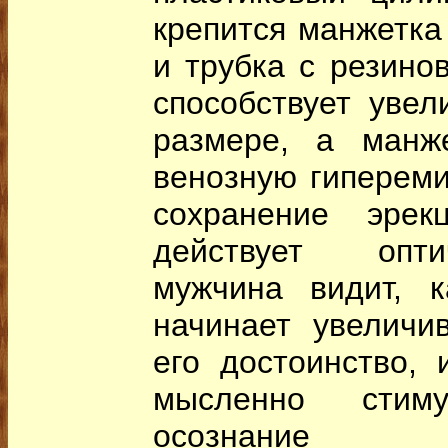
крепится манжетка 
и трубка с резино
способствует уве
размере, а манже
венозную гипереми
сохранение эре
действует опти
мужчина видит, к
начинает увеличи
его достоинство, 
мысленно стим
осознание 