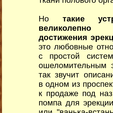
ткани полового орг
Но
такие уст
великолепно 
достижения эрек
это любовные отно
с простой систе
ошеломительным 
так звучит описан
в одном из проспек
к продаже под наз
помпа для эрекции 
или "ванька-встан