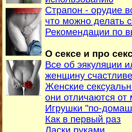
Страпон - орудие в
что можно делать 
Рекомендации по в
О сексе и про секс
Все об эякуляции и
женщину счастлив
Женские сексуальн
они отличаются от
Игрушки "по-домаш
Как в первый раз
Ласки руками