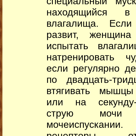
специальный муск
находящийся в
влагалища. Если
развит, женщин
испытать влагал
натренировать чу
если регулярно де
по двадцать-три
втягивать мышцы
или на секунду-
струю мочи
мочеиспускании
рецепторы, о