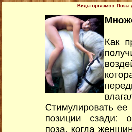
Виды оргазмов. Позы 
Множ
Как п
по
возде
кото
пер
влага
Стимулировать ее 
позиции сзади: о
поза, когда женщин