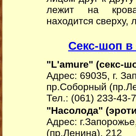
лежит на кров
находится сверху, л
Секс-шоп в
"L'amure" (секс-ш
Адрес: 69035, г. З
пр.Соборный (пр.Ле
Тел.: (061) 233-43-
"Насолода" (эроти
Адрес: г.Запорожье
(пр.Ленина), 212