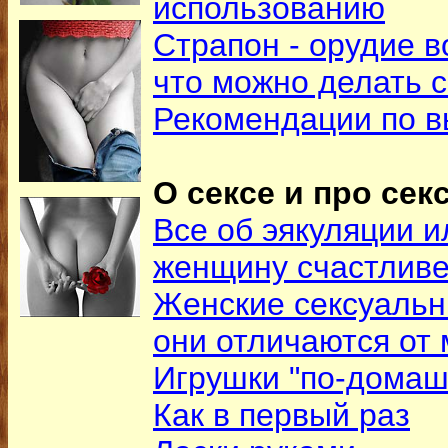
использованию
Страпон - орудие в
что можно делать 
Рекомендации по в
О сексе и про секс
Все об эякуляции и
женщину счастлив
Женские сексуальн
они отличаются от
Игрушки "по-домаш
Как в первый раз