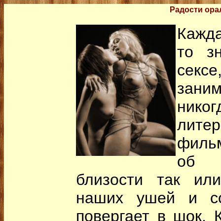
Радости ора
Кажда
то з
секс
зан
никог
литер
филь
об 
близости так или
наших ушей и со
повергает в шок. К