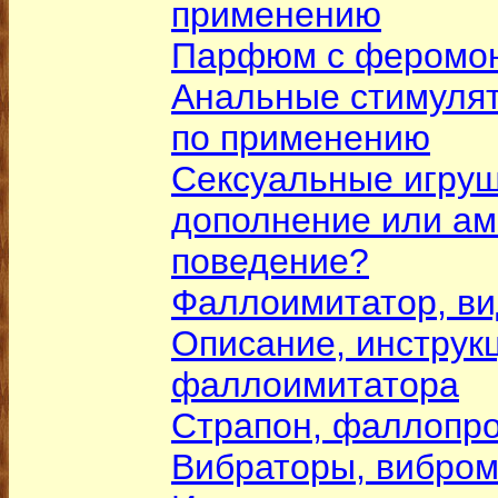
применению
Парфюм с феромо
Анальные стимулят
по применению
Сексуальные игруш
дополнение или а
поведение?
Фаллоимитатор, в
Описание, инструк
фаллоимитатора
Страпон, фаллопр
Вибраторы, вибро