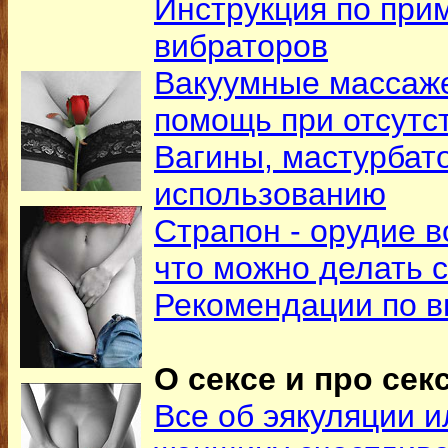
Инструкция по при
вибраторов
Вакуумные массаже
помощь при отсутс
Вагины, мастурбато
использованию
Страпон - орудие в
что можно делать 
Рекомендации по в
О сексе и про секс
Все об эякуляции и