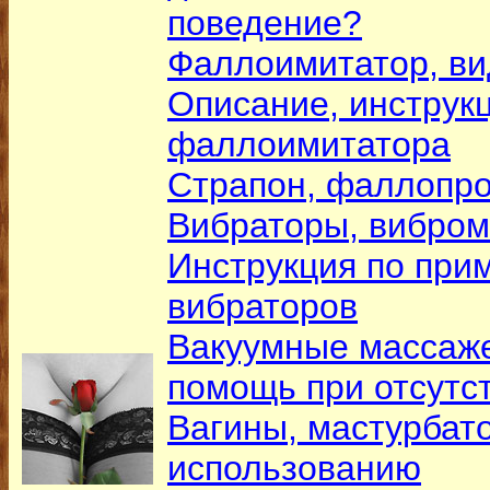
поведение?
Фаллоимитатор, ви
Описание, инструк
фаллоимитатора
Страпон, фаллопр
Вибраторы, вибро
Инструкция по при
вибраторов
Вакуумные массаже
помощь при отсутс
Вагины, мастурбато
использованию