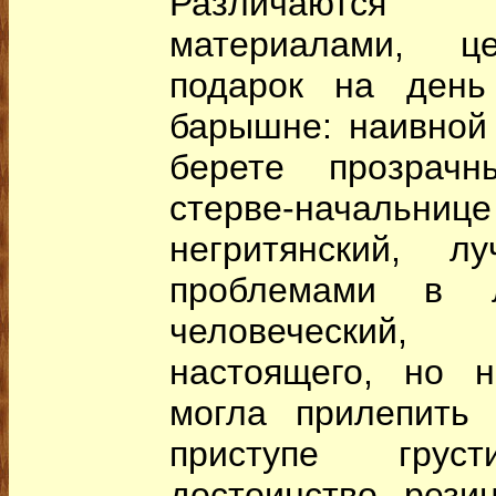
Различаются
материалами, ц
подарок на день
барышне: наивной
берете прозрачн
стерве-начальни
негритянский, л
проблемами в 
человеческий
настоящего, но н
могла прилепить 
приступе груст
достоинство рези