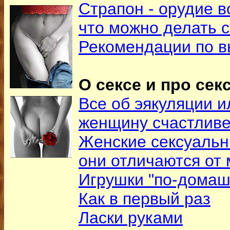
Страпон - орудие в
что можно делать 
Рекомендации по в
О сексе и про секс
Все об эякуляции и
женщину счастлив
Женские сексуальн
они отличаются от
Игрушки "по-домаш
Как в первый раз
Ласки руками