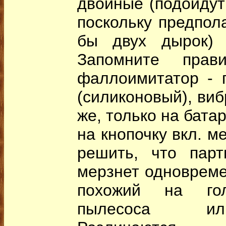
двойные (подойдут
поскольку предпол
бы двух дырок) 
Запомните прави
фаллоимитатор - 
(силиконовый), виб
же, только на бата
на кнопочку вкл. м
решить, что пар
мерзнет одновремен
похожий на гол
пылесоса ил