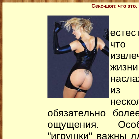
Секс-шоп: что это, 
Со
естес
что 
извл
жиз
насла
из с
неск
обязательно боле
ощущения. Осо
"игрушки" важны д