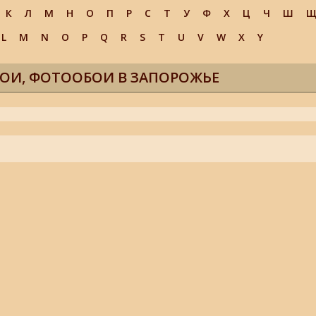
К
Л
М
Н
О
П
Р
С
Т
У
Ф
Х
Ц
Ч
Ш
L
M
N
O
P
Q
R
S
T
U
V
W
X
Y
БОИ, ФОТООБОИ В ЗАПОРОЖЬЕ