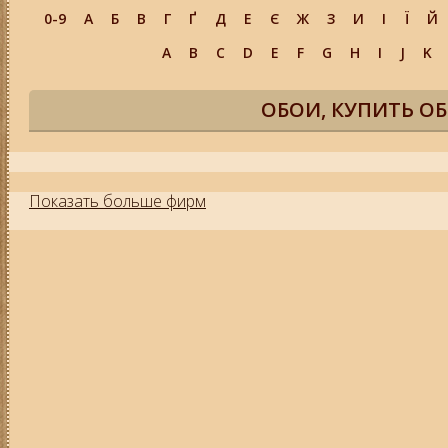
0-9
А
Б
В
Г
Ґ
Д
Е
Є
Ж
З
И
І
Ї
Й
A
B
C
D
E
F
G
H
I
J
K
ОБОИ, КУПИТЬ О
Показать больше фирм