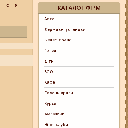
Щ
Ю
Я
КАТАЛОГ ФІРМ
Авто
Державні установи
Бізнес, право
Готелі
Діти
ЗОО
Кафе
Салони краси
Курси
Магазини
Нічні клуби