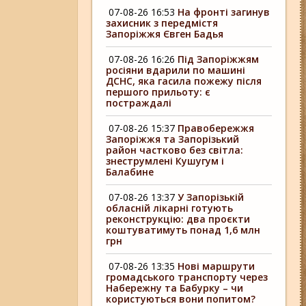
07-08-26 16:53
На фронті загинув
захисник з передмістя
Запоріжжя Євген Бадья
07-08-26 16:26
Під Запоріжжям
росіяни вдарили по машині
ДСНС, яка гасила пожежу після
першого прильоту: є
постраждалі
07-08-26 15:37
Правобережжя
Запоріжжя та Запорізький
район частково без світла:
знеструмлені Кушугум і
Балабине
07-08-26 13:37
У Запорізькій
обласній лікарні готують
реконструкцію: два проєкти
коштуватимуть понад 1,6 млн
грн
07-08-26 13:35
Нові маршрути
громадського транспорту через
Набережну та Бабурку – чи
користуються вони попитом?