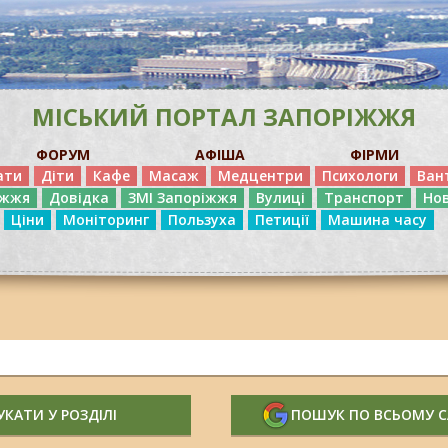
МІСЬКИЙ ПОРТАЛ ЗАПОРІЖЖЯ
ФОРУМ
АФІША
ФІРМИ
ати
Діти
Кафе
Масаж
Медцентри
Психологи
Ван
іжжя
Довідка
ЗМІ Запоріжжя
Вулиці
Транспорт
Но
Ціни
Моніторинг
Пользуха
Петиції
Машина часу
КАТИ У РОЗДІЛІ
ПОШУК ПО ВСЬОМУ 