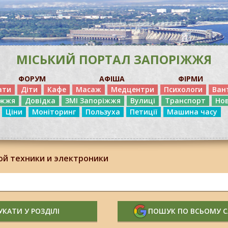
МІСЬКИЙ ПОРТАЛ ЗАПОРІЖЖЯ
ФОРУМ
АФІША
ФІРМИ
ати
Діти
Кафе
Масаж
Медцентри
Психологи
Ван
іжжя
Довідка
ЗМІ Запоріжжя
Вулиці
Транспорт
Но
Ціни
Моніторинг
Пользуха
Петиції
Машина часу
й техники и электроники
КАТИ У РОЗДІЛІ
ПОШУК ПО ВСЬОМУ 