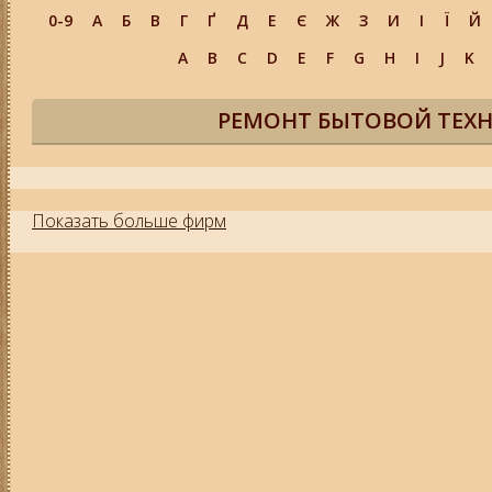
0-9
А
Б
В
Г
Ґ
Д
Е
Є
Ж
З
И
І
Ї
Й
A
B
C
D
E
F
G
H
I
J
K
РЕМОНТ БЫТОВОЙ ТЕХН
Показать больше фирм