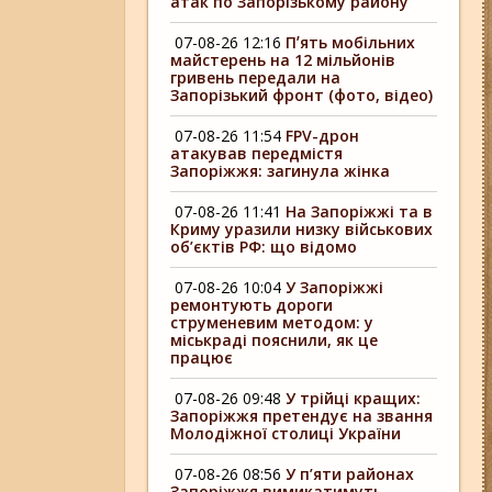
атак по Запорізькому району
07-08-26 12:16
Пʼять мобільних
майстерень на 12 мільйонів
гривень передали на
Запорізький фронт (фото, відео)
07-08-26 11:54
FPV-дрон
атакував передмістя
Запоріжжя: загинула жінка
07-08-26 11:41
На Запоріжжі та в
Криму уразили низку військових
об’єктів РФ: що відомо
07-08-26 10:04
У Запоріжжі
ремонтують дороги
струменевим методом: у
міськраді пояснили, як це
працює
07-08-26 09:48
У трійці кращих:
Запоріжжя претендує на звання
Молодіжної столиці України
07-08-26 08:56
У п’яти районах
Запоріжжя вимикатимуть