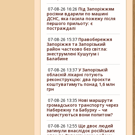
07-08-26 16:26
Під Запоріжжям
росіяни вдарили по машині
ДСНС, яка гасила пожежу після
першого прильоту: є
постраждалі
07-08-26 15:37
Правобережжя
Запоріжжя та Запорізький
район частково без світла:
знеструмлені Кушугум і
Балабине
07-08-26 13:37
У Запорізькій
обласній лікарні готують
реконструкцію: два проєкти
коштуватимуть понад 1,6 млн
грн
07-08-26 13:35
Нові маршрути
громадського транспорту через
Набережну та Бабурку – чи
користуються вони попитом?
07-08-26 12:55
Ще двоє людей
загинули внаслідок російських