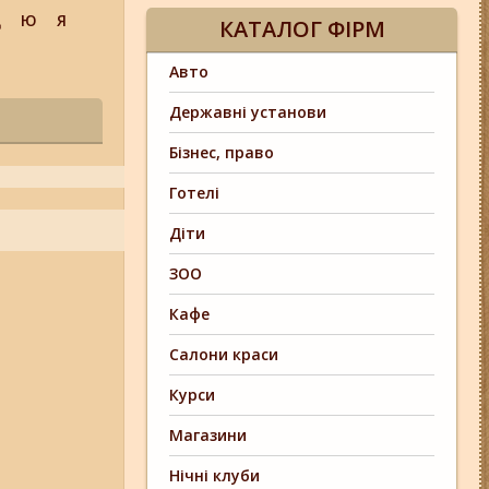
Щ
Ю
Я
КАТАЛОГ ФІРМ
Авто
Державні установи
Бізнес, право
Готелі
Діти
ЗОО
Кафе
Салони краси
Курси
Магазини
Нічні клуби