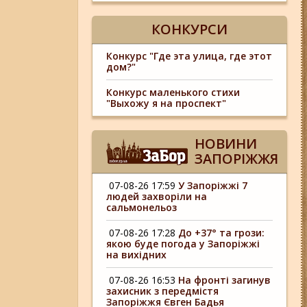
КОНКУРСИ
Конкурс "Где эта улица, где этот
дом?"
Конкурс маленького стихи
"Выхожу я на проспект"
НОВИНИ
ЗАПОРІЖЖЯ
07-08-26 17:59
У Запоріжжі 7
людей захворіли на
сальмонельоз
07-08-26 17:28
До +37° та грози:
якою буде погода у Запоріжжі
на вихідних
07-08-26 16:53
На фронті загинув
захисник з передмістя
Запоріжжя Євген Бадья