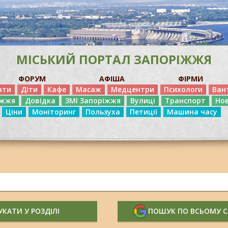
МІСЬКИЙ ПОРТАЛ ЗАПОРІЖЖЯ
ФОРУМ
АФІША
ФІРМИ
ати
Діти
Кафе
Масаж
Медцентри
Психологи
Ван
іжжя
Довідка
ЗМІ Запоріжжя
Вулиці
Транспорт
Но
Ціни
Моніторинг
Пользуха
Петиції
Машина часу
КАТИ У РОЗДІЛІ
ПОШУК ПО ВСЬОМУ 