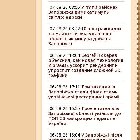
07-08-26 08:56
У п’яти районах
Запоріжжя вимикатимуть
світло: адреси
07-08-26 08:42
10 постраждалих
та майже тисяча ударів по
області: як минула доба на
Запоріжжі
06-08-26 18:04
Сергей Токарев
объяснил, как новая технология
ZibraGDS ускорит рендеринг и
упростит создание сложной 3D-
графики
06-08-26 17:11
Три заклади із
Запоріжжя стали фіналістами
української ресторанної премії
06-08-26 16:35
Троє вчителів із
Запорізької області увійшли до
ТОП-50 найкращих педагогів
України
06-08-26 16:04
У Запоріжжі після
ворожого удару пошкоджено