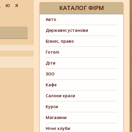
Щ
Ю
Я
КАТАЛОГ ФІРМ
Авто
Державні установи
Бізнес, право
Готелі
Діти
ЗОО
Кафе
Салони краси
Курси
Магазини
Нічні клуби