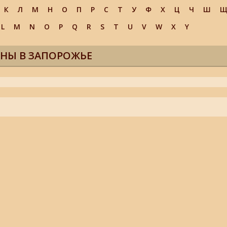
К
Л
М
Н
О
П
Р
С
Т
У
Ф
Х
Ц
Ч
Ш
L
M
N
O
P
Q
R
S
T
U
V
W
X
Y
НЫ В ЗАПОРОЖЬЕ