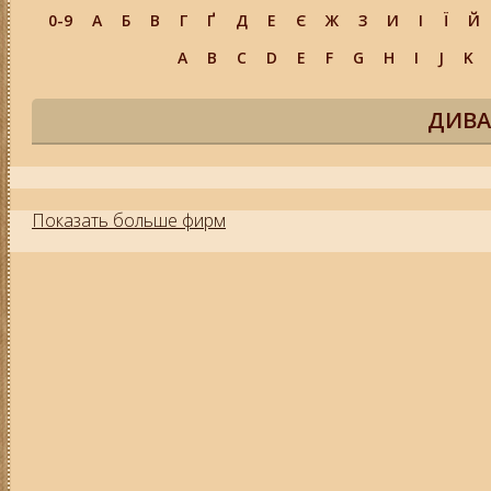
0-9
А
Б
В
Г
Ґ
Д
Е
Є
Ж
З
И
І
Ї
Й
A
B
C
D
E
F
G
H
I
J
K
ДИВА
Показать больше фирм