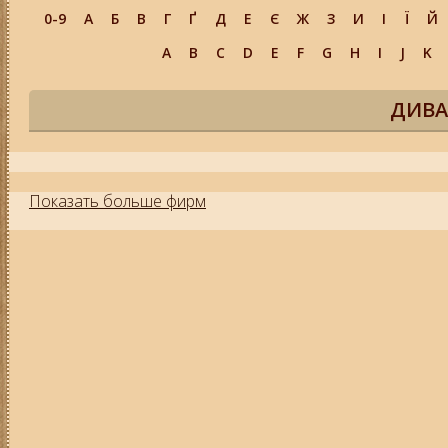
0-9
А
Б
В
Г
Ґ
Д
Е
Є
Ж
З
И
І
Ї
Й
A
B
C
D
E
F
G
H
I
J
K
ДИВА
Показать больше фирм