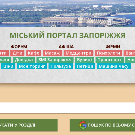
МІСЬКИЙ ПОРТАЛ ЗАПОРІЖЖЯ
ФОРУМ
АФІША
ФІРМИ
ати
Діти
Кафе
Масаж
Медцентри
Психологи
Ван
іжжя
Довідка
ЗМІ Запоріжжя
Вулиці
Транспорт
Но
Ціни
Моніторинг
Пользуха
Петиції
Машина часу
КАТИ У РОЗДІЛІ
ПОШУК ПО ВСЬОМУ 