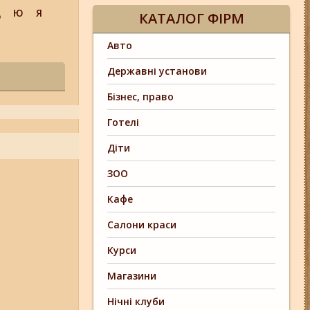
Щ
Ю
Я
КАТАЛОГ ФІРМ
Авто
Державні установи
Бізнес, право
Готелі
Діти
ЗОО
Кафе
Салони краси
Курси
Магазини
Нічні клуби