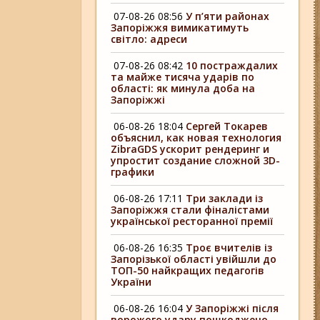
07-08-26 08:56
У п’яти районах
Запоріжжя вимикатимуть
світло: адреси
07-08-26 08:42
10 постраждалих
та майже тисяча ударів по
області: як минула доба на
Запоріжжі
06-08-26 18:04
Сергей Токарев
объяснил, как новая технология
ZibraGDS ускорит рендеринг и
упростит создание сложной 3D-
графики
06-08-26 17:11
Три заклади із
Запоріжжя стали фіналістами
української ресторанної премії
06-08-26 16:35
Троє вчителів із
Запорізької області увійшли до
ТОП-50 найкращих педагогів
України
06-08-26 16:04
У Запоріжжі після
ворожого удару пошкоджено