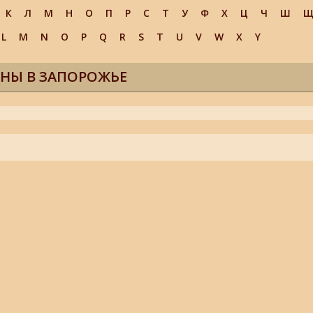
К
Л
М
Н
О
П
Р
С
Т
У
Ф
Х
Ц
Ч
Ш
L
M
N
O
P
Q
R
S
T
U
V
W
X
Y
НЫ В ЗАПОРОЖЬЕ