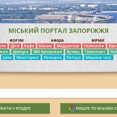
МІСЬКИЙ ПОРТАЛ ЗАПОРІЖЖЯ
ФОРУМ
АФІША
ФІРМИ
ати
Діти
Кафе
Масаж
Медцентри
Психологи
Ван
іжжя
Довідка
ЗМІ Запоріжжя
Вулиці
Транспорт
Но
Ціни
Моніторинг
Пользуха
Петиції
Машина часу
КАТИ У РОЗДІЛІ
ПОШУК ПО ВСЬОМУ 