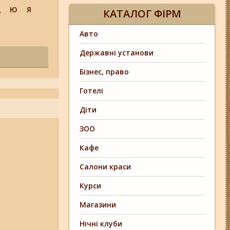
Щ
Ю
Я
КАТАЛОГ ФІРМ
Авто
Державні установи
Бізнес, право
Готелі
Діти
ЗОО
Кафе
Салони краси
Курси
Магазини
Нічні клуби