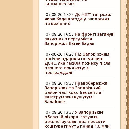
сальмонельоз
07-08-26 17:28
До +37° та грози:
якою буде погода у Запоріжжі
на вихідних
07-08-26 16:53
На фронті загинув
захисник з передмістя
Запоріжжя Євген Бадья
07-08-26 16:26
Під Запоріжжям
росіяни вдарили по машині
ДСНС, яка гасила пожежу після
першого прильоту: є
постраждалі
07-08-26 15:37
Правобережжя
Запоріжжя та Запорізький
район частково без світла:
знеструмлені Кушугум і
Балабине
07-08-26 13:37
У Запорізькій
обласній лікарні готують
реконструкцію: два проєкти
коштуватимуть понад 1,6 млн