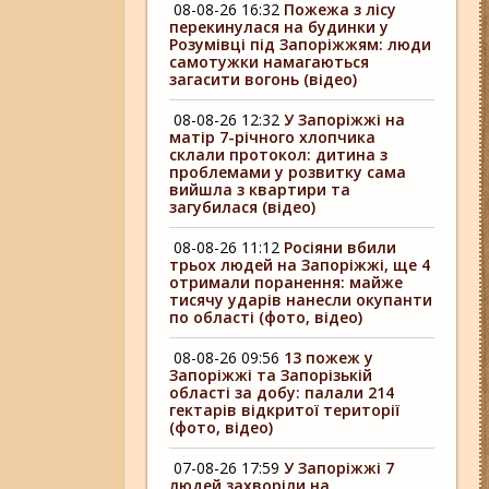
08-08-26 16:32
Пожежа з лісу
перекинулася на будинки у
Розумівці під Запоріжжям: люди
самотужки намагаються
загасити вогонь (відео)
08-08-26 12:32
У Запоріжжі на
матір 7-річного хлопчика
склали протокол: дитина з
проблемами у розвитку сама
вийшла з квартири та
загубилася (відео)
08-08-26 11:12
Росіяни вбили
трьох людей на Запоріжжі, ще 4
отримали поранення: майже
тисячу ударів нанесли окупанти
по області (фото, відео)
08-08-26 09:56
13 пожеж у
Запоріжжі та Запорізькій
області за добу: палали 214
гектарів відкритої території
(фото, відео)
07-08-26 17:59
У Запоріжжі 7
людей захворіли на