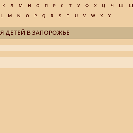
К
Л
М
Н
О
П
Р
С
Т
У
Ф
Х
Ц
Ч
Ш
L
M
N
O
P
Q
R
S
T
U
V
W
X
Y
Я ДЕТЕЙ В ЗАПОРОЖЬЕ