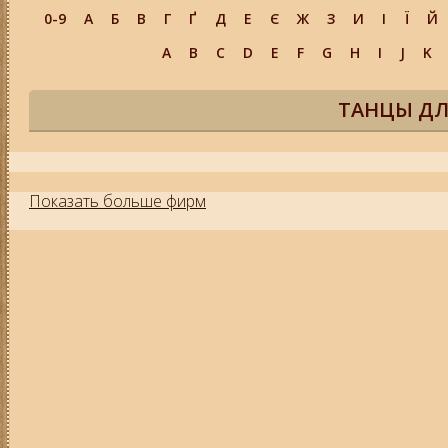
0-9
А
Б
В
Г
Ґ
Д
Е
Є
Ж
З
И
І
Ї
Й
A
B
C
D
E
F
G
H
I
J
K
ТАНЦЫ ДЛ
Показать больше фирм