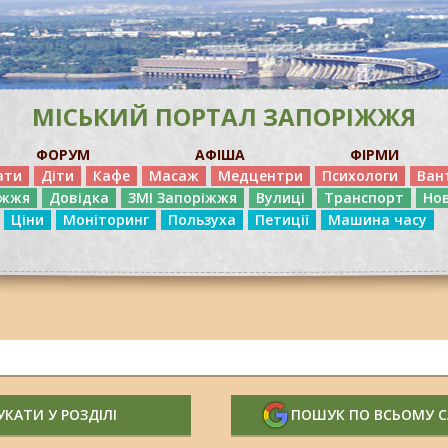
МІСЬКИЙ ПОРТАЛ ЗАПОРІЖЖЯ
ФОРУМ
АФІША
ФІРМИ
ати
Діти
Кафе
Масаж
Медцентри
Психологи
Ван
іжжя
Довідка
ЗМІ Запоріжжя
Вулиці
Транспорт
Но
Ціни
Моніторинг
Пользуха
Петиції
Машина часу
КАТИ У РОЗДІЛІ
ПОШУК ПО ВСЬОМУ 