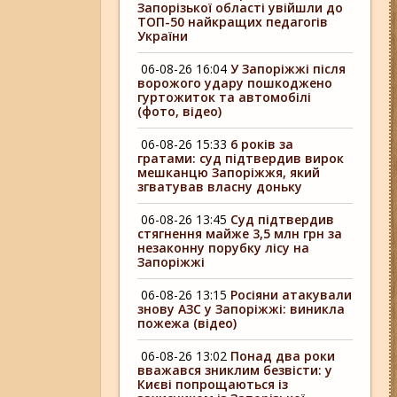
Запорізької області увійшли до
ТОП-50 найкращих педагогів
України
06-08-26 16:04
У Запоріжжі після
ворожого удару пошкоджено
гуртожиток та автомобілі
(фото, відео)
06-08-26 15:33
6 років за
гратами: суд підтвердив вирок
мешканцю Запоріжжя, який
згватував власну доньку
06-08-26 13:45
Суд підтвердив
стягнення майже 3,5 млн грн за
незаконну порубку лісу на
Запоріжжі
06-08-26 13:15
Росіяни атакували
знову АЗС у Запоріжжі: виникла
пожежа (відео)
06-08-26 13:02
Понад два роки
вважався зниклим безвісти: у
Києві попрощаються із