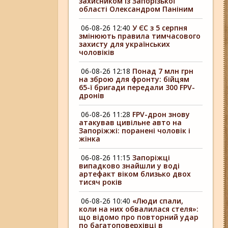
захисником із Запорізької
області Олександром Паніним
06-08-26 12:40
У ЄС з 5 серпня
змінюють правила тимчасового
захисту для українських
чоловіків
06-08-26 12:18
Понад 7 млн грн
на зброю для фронту: бійцям
65-ї бригади передали 300 FPV-
дронів
06-08-26 11:28
FPV-дрон знову
атакував цивільне авто на
Запоріжжі: поранені чоловік і
жінка
06-08-26 11:15
Запоріжці
випадково знайшли у воді
артефакт віком близько двох
тисяч років
06-08-26 10:40
«Люди спали,
коли на них обвалилася стеля»:
що відомо про повторний удар
по багатоповерхівці в