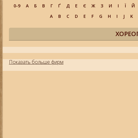
0-9
А
Б
В
Г
Ґ
Д
Е
Є
Ж
З
И
І
Ї
Й
A
B
C
D
E
F
G
H
I
J
K
ХОРЕО
Показать больше фирм