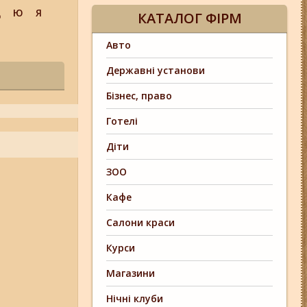
Щ
Ю
Я
КАТАЛОГ ФІРМ
Авто
Державні установи
Бізнес, право
Готелі
Діти
ЗОО
Кафе
Салони краси
Курси
Магазини
Нічні клуби