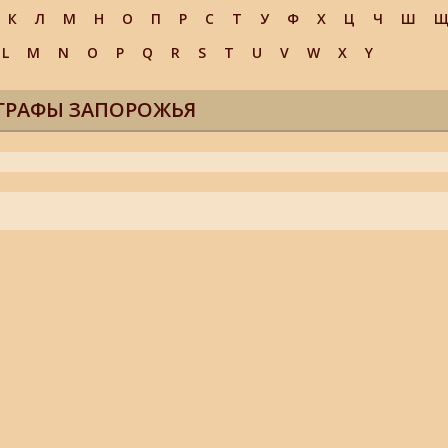
К
Л
М
Н
О
П
Р
С
Т
У
Ф
Х
Ц
Ч
Ш
L
M
N
O
P
Q
R
S
T
U
V
W
X
Y
ГРАФЫ ЗАПОРОЖЬЯ