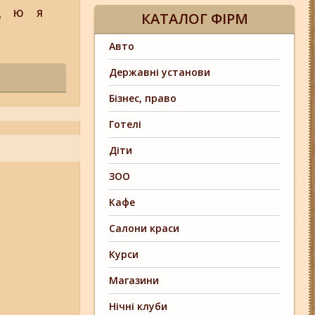
Щ
Ю
Я
КАТАЛОГ ФІРМ
Авто
Державні установи
Бізнес, право
Готелі
Діти
ЗОО
Кафе
Салони краси
Курси
Магазини
Нічні клуби