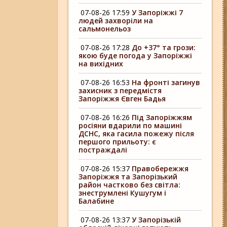
07-08-26 17:59
У Запоріжжі 7
людей захворіли на
сальмонельоз
07-08-26 17:28
До +37° та грози:
якою буде погода у Запоріжжі
на вихідних
07-08-26 16:53
На фронті загинув
захисник з передмістя
Запоріжжя Євген Бадья
07-08-26 16:26
Під Запоріжжям
росіяни вдарили по машині
ДСНС, яка гасила пожежу після
першого прильоту: є
постраждалі
07-08-26 15:37
Правобережжя
Запоріжжя та Запорізький
район частково без світла:
знеструмлені Кушугум і
Балабине
07-08-26 13:37
У Запорізькій