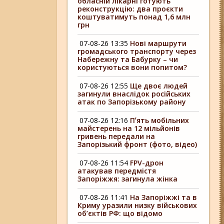
обласній лікарні готують
реконструкцію: два проєкти
коштуватимуть понад 1,6 млн
грн
07-08-26 13:35
Нові маршрути
громадського транспорту через
Набережну та Бабурку – чи
користуються вони попитом?
07-08-26 12:55
Ще двоє людей
загинули внаслідок російських
атак по Запорізькому району
07-08-26 12:16
Пʼять мобільних
майстерень на 12 мільйонів
гривень передали на
Запорізький фронт (фото, відео)
07-08-26 11:54
FPV-дрон
атакував передмістя
Запоріжжя: загинула жінка
07-08-26 11:41
На Запоріжжі та в
Криму уразили низку військових
об’єктів РФ: що відомо