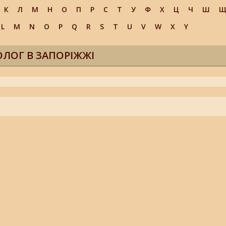
К
Л
М
Н
О
П
Р
С
Т
У
Ф
Х
Ц
Ч
Ш
L
M
N
O
P
Q
R
S
T
U
V
W
X
Y
ЛОГ В ЗАПОРІЖЖІ