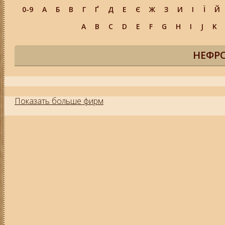
0-9
А
Б
В
Г
Ґ
Д
Е
Є
Ж
З
И
І
Ї
Й
A
B
C
D
E
F
G
H
I
J
K
НЕФРО
Показать больше фирм