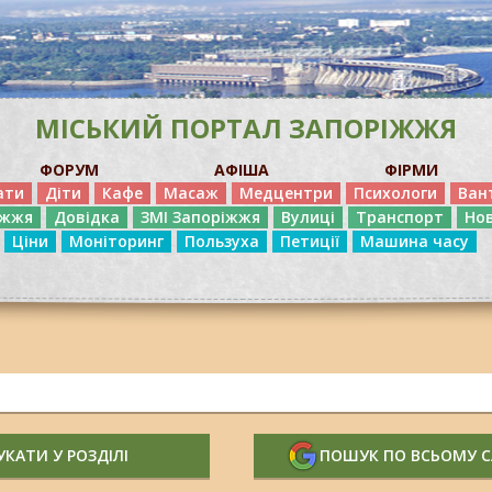
МІСЬКИЙ ПОРТАЛ ЗАПОРІЖЖЯ
ФОРУМ
АФІША
ФІРМИ
ати
Діти
Кафе
Масаж
Медцентри
Психологи
Ван
іжжя
Довідка
ЗМІ Запоріжжя
Вулиці
Транспорт
Но
Ціни
Моніторинг
Пользуха
Петиції
Машина часу
КАТИ У РОЗДІЛІ
ПОШУК ПО ВСЬОМУ 