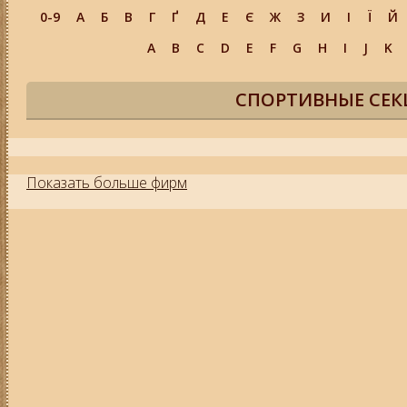
0-9
А
Б
В
Г
Ґ
Д
Е
Є
Ж
З
И
І
Ї
Й
A
B
C
D
E
F
G
H
I
J
K
СПОРТИВНЫЕ СЕК
Показать больше фирм