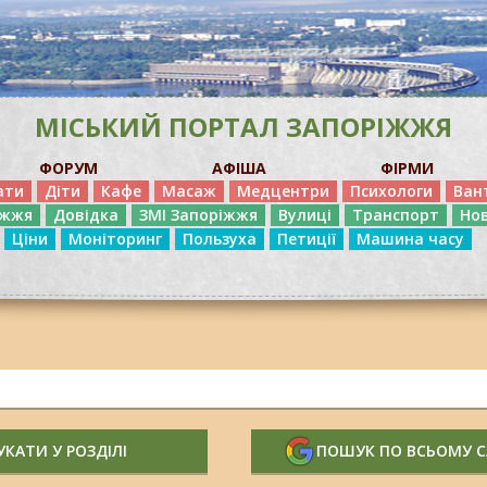
МІСЬКИЙ ПОРТАЛ ЗАПОРІЖЖЯ
ФОРУМ
АФІША
ФІРМИ
ати
Діти
Кафе
Масаж
Медцентри
Психологи
Ван
іжжя
Довідка
ЗМІ Запоріжжя
Вулиці
Транспорт
Но
Ціни
Моніторинг
Пользуха
Петиції
Машина часу
КАТИ У РОЗДІЛІ
ПОШУК ПО ВСЬОМУ 