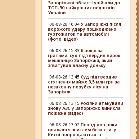
Запорізької області увійшли до
ТОП-50 найкращих педагогів
України
06-08-26 16:04
У Запоріжжі після
ворожого удару пошкоджено
гуртожиток та автомобілі
(фото, відео)
06-08-26 15:33
6 років за
гратами: суд підтвердив вирок
мешканцю Запоріжжя, який
згватував власну доньку
06-08-26 13:45
Суд підтвердив
стягнення майже 3,5 млн грн за
незаконну порубку лісу на
Запоріжжі
06-08-26 13:15
Росіяни атакували
знову АЗС у Запоріжжі: виникла
пожежа (відео)
06-08-26 13:02
Понад два роки
вважався зниклим безвісти: у
Києві попрощаються із