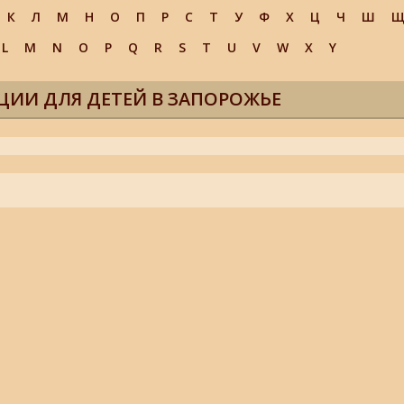
К
Л
М
Н
О
П
Р
С
Т
У
Ф
Х
Ц
Ч
Ш
L
M
N
O
P
Q
R
S
T
U
V
W
X
Y
ЦИИ ДЛЯ ДЕТЕЙ В ЗАПОРОЖЬЕ