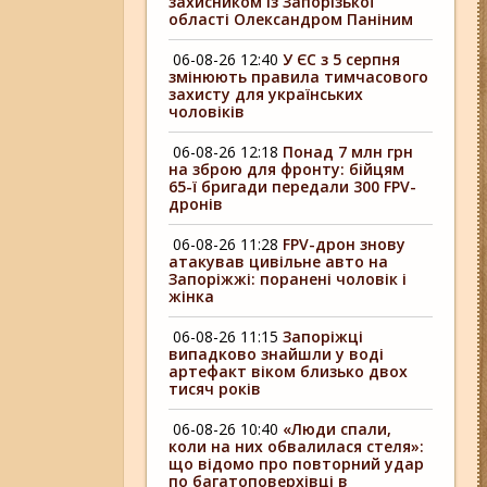
захисником із Запорізької
області Олександром Паніним
06-08-26 12:40
У ЄС з 5 серпня
змінюють правила тимчасового
захисту для українських
чоловіків
06-08-26 12:18
Понад 7 млн грн
на зброю для фронту: бійцям
65-ї бригади передали 300 FPV-
дронів
06-08-26 11:28
FPV-дрон знову
атакував цивільне авто на
Запоріжжі: поранені чоловік і
жінка
06-08-26 11:15
Запоріжці
випадково знайшли у воді
артефакт віком близько двох
тисяч років
06-08-26 10:40
«Люди спали,
коли на них обвалилася стеля»:
що відомо про повторний удар
по багатоповерхівці в