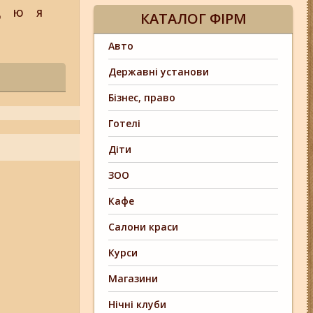
Щ
Ю
Я
КАТАЛОГ ФІРМ
Авто
Державні установи
Бізнес, право
Готелі
Діти
ЗОО
Кафе
Салони краси
Курси
Магазини
Нічні клуби