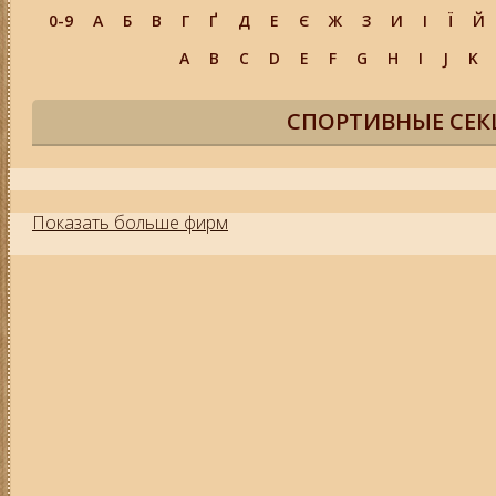
0-9
А
Б
В
Г
Ґ
Д
Е
Є
Ж
З
И
І
Ї
Й
A
B
C
D
E
F
G
H
I
J
K
СПОРТИВНЫЕ СЕК
Показать больше фирм