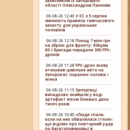
захисником із Запорізької
області Олександром Паніним
06-08-26 12:40
У ЄС з 5 серпня
змінюють правила тимчасового
захисту для українських
чоловіків
06-08-26 12:18
Понад 7 млн грн
на зброю для фронту: бійцям
65-ї бригади передали 300 FPV-
дронів
06-08-26 11:28
FPV-дрон знову
атакував цивільне авто на
Запоріжжі: поранені чоловік і
жінка
06-08-26 11:15
Запоріжці
випадково знайшли у воді
артефакт віком близько двох
тисяч років
06-08-26 10:40
«Люди спали,
коли на них обвалилася стеля»:
що відомо про повторний удар
по багатоповерхівці в