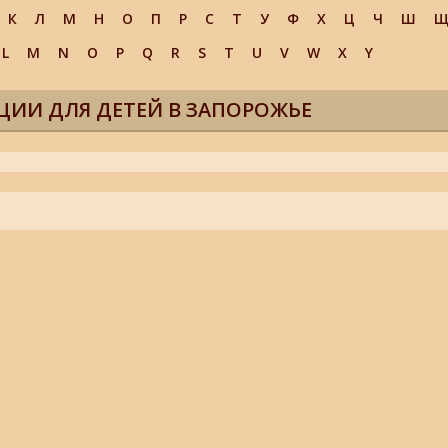
К
Л
М
Н
О
П
Р
С
Т
У
Ф
Х
Ц
Ч
Ш
L
M
N
O
P
Q
R
S
T
U
V
W
X
Y
ЦИИ ДЛЯ ДЕТЕЙ В ЗАПОРОЖЬЕ