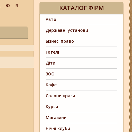
Щ
Ю
Я
КАТАЛОГ ФІРМ
Авто
Державні установи
Бізнес, право
Готелі
Діти
ЗОО
Кафе
Салони краси
Курси
Магазини
Нічні клуби