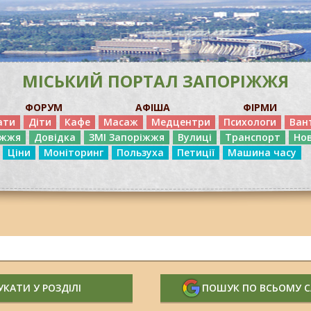
МІСЬКИЙ ПОРТАЛ ЗАПОРІЖЖЯ
ФОРУМ
АФІША
ФІРМИ
ати
Діти
Кафе
Масаж
Медцентри
Психологи
Ван
іжжя
Довідка
ЗМІ Запоріжжя
Вулиці
Транспорт
Но
Ціни
Моніторинг
Пользуха
Петиції
Машина часу
КАТИ У РОЗДІЛІ
ПОШУК ПО ВСЬОМУ 