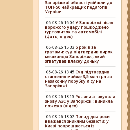
Запорізької області увійшли до
ТОП-50 найкращих педагогів
України
06-08-26 16:04
У Запоріжжі після
ворожого удару пошкоджено
гуртожиток та автомобілі
(фото, відео)
06-08-26 15:33
6 років за
гратами: суд підтвердив вирок
мешканцю Запоріжжя, який
згватував власну доньку
06-08-26 13:45
Суд підтвердив
стягнення майже 3,5 млн грн за
незаконну порубку лісу на
Запоріжжі
06-08-26 13:15
Росіяни атакували
знову АЗС у Запоріжжі: виникла
пожежа (відео)
06-08-26 13:02
Понад два роки
вважався зниклим безвісти: у
Києві попрощаються із