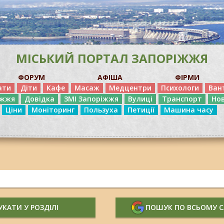
МІСЬКИЙ ПОРТАЛ ЗАПОРІЖЖЯ
ФОРУМ
АФІША
ФІРМИ
ати
Діти
Кафе
Масаж
Медцентри
Психологи
Ван
іжжя
Довідка
ЗМІ Запоріжжя
Вулиці
Транспорт
Но
Ціни
Моніторинг
Пользуха
Петиції
Машина часу
КАТИ У РОЗДІЛІ
ПОШУК ПО ВСЬОМУ 