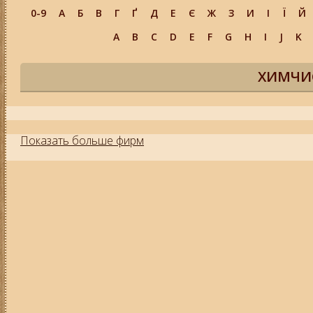
0-9
А
Б
В
Г
Ґ
Д
Е
Є
Ж
З
И
І
Ї
Й
A
B
C
D
E
F
G
H
I
J
K
ХИМЧИ
Показать больше фирм