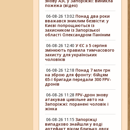
знову АЗС у Запоріжжі: виникла
пожежа (відео)
06-08-26 13:02
Понад два роки
вважався зниклим безвісти: у
Києві попрощаються із
захисником із Запорізької
області Олександром Паніним
06-08-26 12:40
У ЄС з 5 серпня
змінюють правила тимчасового
захисту для українських
чоловіків
06-08-26 12:18
Понад 7 млн грн
на зброю для фронту: бійцям
65-ї бригади передали 300 FPV-
дронів
06-08-26 11:28
FPV-дрон знову
атакував цивільне авто на
Запоріжжі: поранені чоловік і
жінка
06-08-26 11:15
Запоріжці
випадково знайшли у воді
артефакт віком близько двох