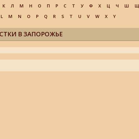
К
Л
М
Н
О
П
Р
С
Т
У
Ф
Х
Ц
Ч
Ш
L
M
N
O
P
Q
R
S
T
U
V
W
X
Y
СТКИ В ЗАПОРОЖЬЕ