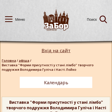
Вхід на сайт
Головна
/
афіша
/
Виставка "Форми присутності у стані лімбо" творчого
подружжя Володимира Гуліча і Насті Лойко
Календарь
Виставка "Форми присутності у стані лімбо"
творчого подружжя Володимира Гуліча і Насті