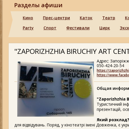
Разделы афиши
Кино
Прес-центри
Каток
Театр
К
Party
Спорт
Фестивали
Цирк
Экс
"ZAPORIZHZHIA BIRUCHIY ART CENT
Адрес: Запоріжж
050-424-20-54
https://zaporizhzhi
https://www.faceb
Общая информ
"Zaporizhzhia B
Туристичний інф
презентацій, осв
Який розклад
для відвідувань. Поряд, у кінотеатрі імені Довженка, є укри