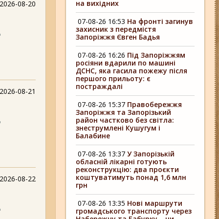
на вихідних
2026-08-20
07-08-26 16:53
На фронті загинув
захисник з передмістя
д
Запоріжжя Євген Бадья
07-08-26 16:26
Під Запоріжжям
росіяни вдарили по машині
ДСНС, яка гасила пожежу після
першого прильоту: є
постраждалі
2026-08-21
07-08-26 15:37
Правобережжя
Запоріжжя та Запорізький
д
район частково без світла:
знеструмлені Кушугум і
Балабине
07-08-26 13:37
У Запорізькій
обласній лікарні готують
реконструкцію: два проєкти
коштуватимуть понад 1,6 млн
2026-08-22
грн
07-08-26 13:35
Нові маршрути
д
громадського транспорту через
Набережну та Бабурку – чи