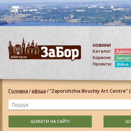
НОВИНИ
Каталог:
Адвок
Корисне:
Запор
Проекти:
Війна
Головна
/
афіша
/
"Zaporizhzhia Biruchiy Art Centre" 
ШУКАТИ НА САЙТІ
ШУ