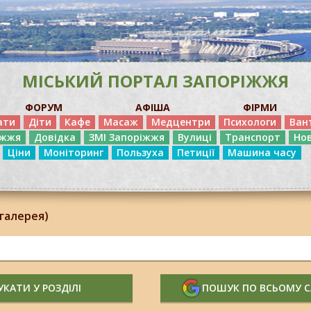
МІСЬКИЙ ПОРТАЛ ЗАПОРІЖЖЯ
ФОРУМ
АФІША
ФІРМИ
ати
Діти
Кафе
Масаж
Медцентри
Психологи
Ван
іжжя
Довідка
ЗМІ Запоріжжя
Вулиці
Транспорт
Но
Ціни
Моніторинг
Пользуха
Петиції
Машина часу
(галерея)
КАТИ У РОЗДІЛІ
ПОШУК ПО ВСЬОМУ 