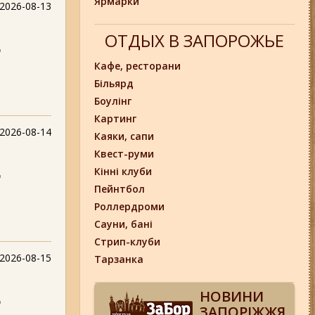
Ярмарки
2026-08-13
ОТДЫХ В ЗАПОРОЖЬЕ
д
Кафе, ресторани
Більярд
Боулінг
Картинг
2026-08-14
Каяки, сапи
Квест-руми
Кінні клуби
д
Пейнтбол
Роллердроми
Сауни, бані
Стрип-клуби
2026-08-15
Тарзанка
НОВИНИ
д
ЗАПОРІЖЖЯ