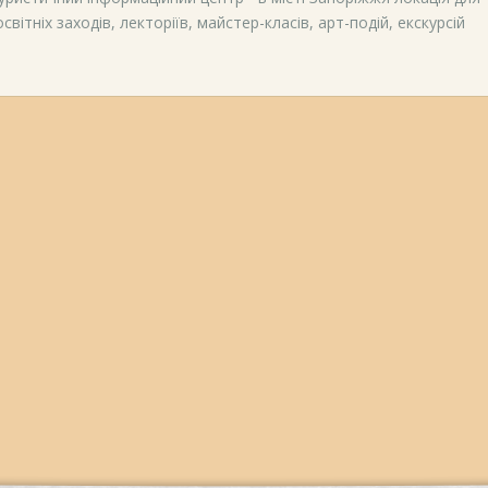
вітніх заходів, лекторіїв, майстер-класів, арт-подій, екскурсій