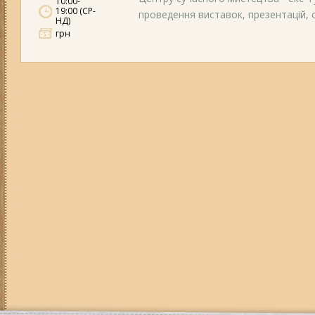
10:00-
19:00 (СР-
проведення виставок, презентацій, ос
НД)
грн