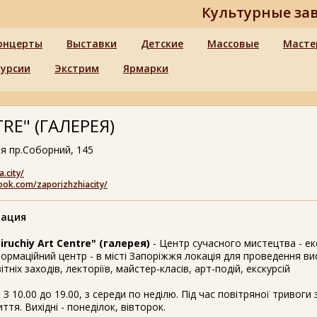
Культурные за
онцерты
Выставки
Детские
Массовые
Масте
курсии
Экстрим
Ярмарки
RE" (ГАЛЕРЕЯ)
я пр.Соборний, 145
a.city/
ook.com/zaporizhzhiacity/
ация
iruchiy Art Centre" (галерея)
- Центр сучасного мистецтва - ек
ормаційний центр - в місті Запоріжжя локація для проведення ви
ітніх заходів, лекторіїв, майстер-класів, арт-подій, екскурсій
?
З 10.00 до 19.00, з середи по неділю. Під час повітряної тривоги
ття. Вихідні - понеділок, вівторок.