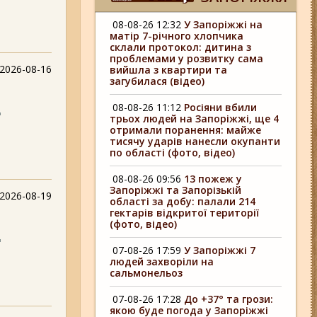
08-08-26 12:32
У Запоріжжі на
матір 7-річного хлопчика
склали протокол: дитина з
проблемами у розвитку сама
2026-08-16
вийшла з квартири та
загубилася (відео)
08-08-26 11:12
Росіяни вбили
д
трьох людей на Запоріжжі, ще 4
отримали поранення: майже
тисячу ударів нанесли окупанти
по області (фото, відео)
08-08-26 09:56
13 пожеж у
Запоріжжі та Запорізькій
2026-08-19
області за добу: палали 214
гектарів відкритої території
(фото, відео)
д
07-08-26 17:59
У Запоріжжі 7
людей захворіли на
сальмонельоз
07-08-26 17:28
До +37° та грози:
якою буде погода у Запоріжжі