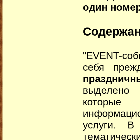
один номер
Содержа
"EVENT-соб
себя преж
празднич
выделено 
которы
информац
услуги. В
тематичес