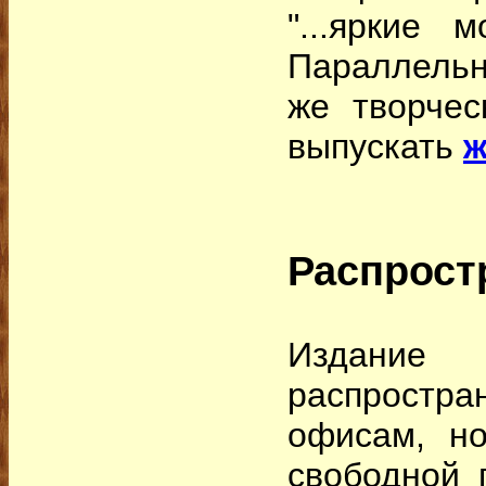
"...яркие 
Параллельн
же творчес
выпускать
ж
Распрост
Издан
распрост
офисам, н
свободной 