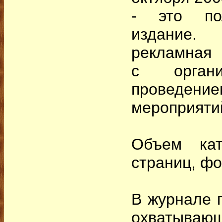
- это пол
издание.
рекламная 
с орган
провед
мероприяти
Объем ка
страниц, фо
В журнале 
охватыва