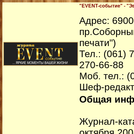
"EVENT-событие" - "Э
Адрес: 6900
пр.Соборный
печати")
Тел.: (061) 
270-66-88
Моб. тел.: (
Шеф-редакт
Общая ин
Журнал-ката
октября 200