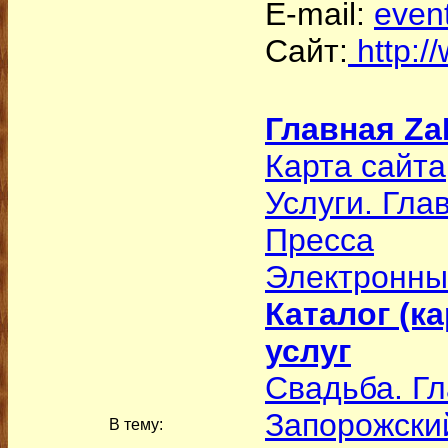
E-mail:
even
Сайт:
http:/
Главная Z
Карта сайта
Услуги. Гла
Пресса
Электронн
Каталог (к
услуг
Свадьба. Г
Запорожски
В тему: