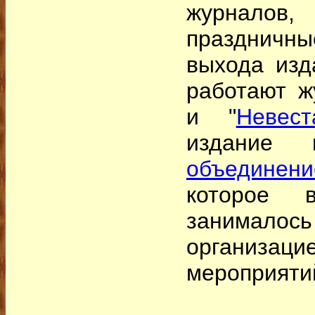
журнало
праздничн
выхода изд
работают ж
и "
Невес
издание 
объедине
которое
занимал
организаци
мероприяти