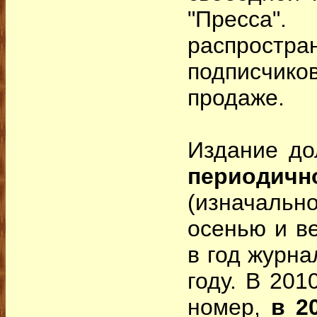
"Пресса"
распрост
подписчиков
продаже.
Издание д
периодичн
(изначаль
осенью и ве
в год журна
году. В 201
номер,
в 2