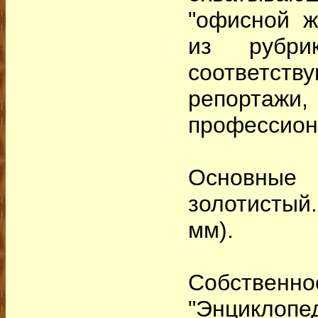
"офисной ж
из рубри
соответств
репортаж
профессион
Основные 
золотистый
мм).
Собств
"Энциклопе