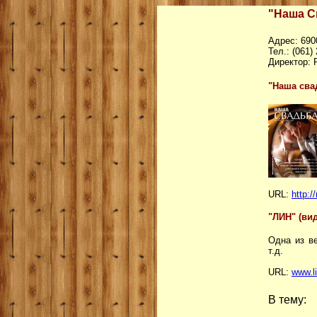
"Наша С
Адрес: 690
Тел.: (061)
Директор:
"Наша сва
URL:
http:
"ЛИН" (вид
Одна из 
т.д.
URL:
www.l
В тему: