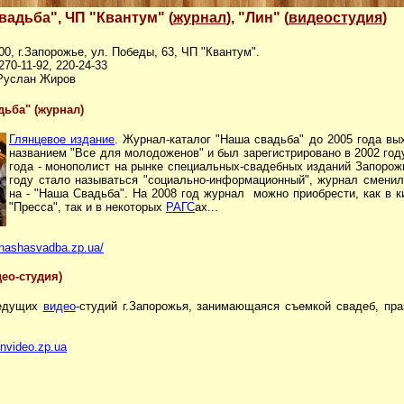
вадьба", ЧП "Квантум" (
журнал
), "Лин" (
видеостудия
)
00, г.Запорожье, ул. Победы, 63, ЧП "Квантум".
 270-11-92, 220-24-33
 Руслан Жиров
дьба" (журнал)
Глянцевое издание
. Журнал-каталог "Наша свадьба" до 2005 года вы
названием "Все для молодоженов" и был зарегистрировано в 2002 год
года - монополист на рынке специальных-свадебных изданий Запорожь
году стало называться "социально-информационный", журнал сменил
на - "Наша Свадьба". На 2008 год журнал можно приобрести, как в к
"Пресса", так и в некоторых
РАГС
ах...
//nashasvadba.zp.ua/
ео-cтудия)
ведущих
видео
-студий г.Запорожья, занимающаяся съемкой свадеб, пра
invideo.zp.ua