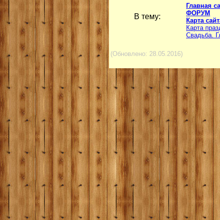
Главная с
ФОРУМ
В тему:
Карта сайт
Карта праз
Свадьба. Г
(Обновлено: 28.05.2016)