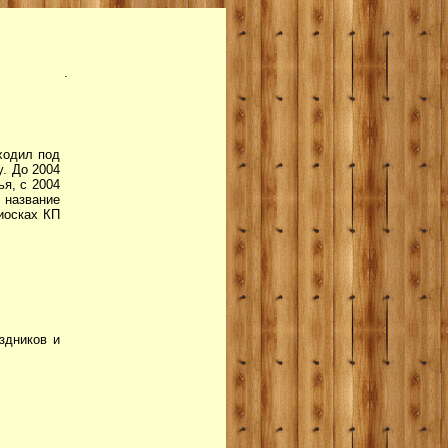
.
ходил под
у. До 2004
я, с 2004
 название
иосках КП
здников и