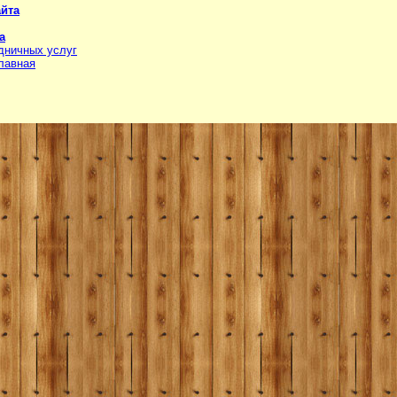
айта
а
дничных услуг
лавная