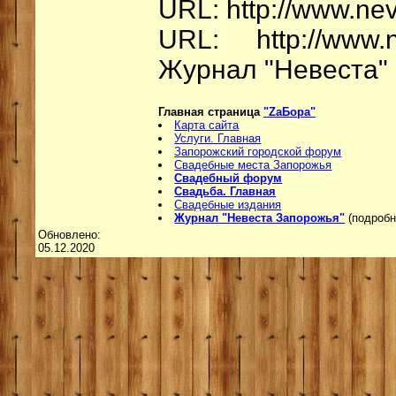
URL: http://www.ne
URL: http://www.n
Журнал "Невеста" 
Главная страница
"ZаБора"
Карта сайта
Услуги. Главная
Запорожский городской форум
Свадебные места Запорожья
Свадебный форум
Свадьба. Главная
Свадебные издания
Журнал "Невеста Запорожья"
(подроб
Обновлено:
05.12.2020