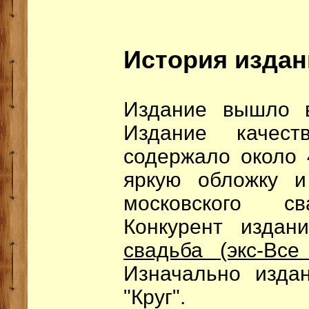
История издан
Издание вышло в
Издание качест
содержало около
яркую обложку и
московского св
Конкурент издан
свадьба (экс-Вс
Изначально изда
"Круг".