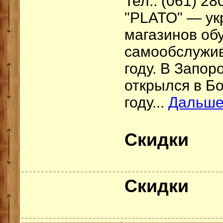
Тел.: (061) 28
"PLATO" — ук
магазинов об
самообслужив
году. В Запо
открылся в Б
году...
Дальш
Скидки
С
кидки