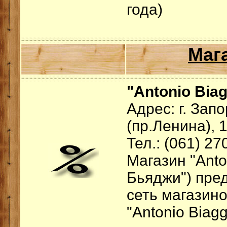
года)
Маг
"Antonio Biag
Адрес: г. За
(пр.Ленина), 
Тел.: (061) 27
Магазин "Anto
Бьяджи") пре
сеть магазино
"Antonio Biaggi