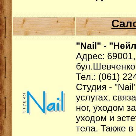
Сал
"Nail" - "Ней
Адрес: 69001,
бул.Шевченко
Тел.: (061) 22
Студия - "Nai
услугах, связ
ног, уходом з
уходом и эст
тела. Также в