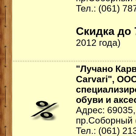
Тел.: (061) 78
Скидка до
2012 года)
"Лучано Карв
Carvari", ОО
специализир
обуви и аксе
Адрес: 69035,
пр.Соборный 
Тел.: (061) 21