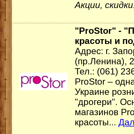
Акции, скидки!
"ProStor" - 
красоты и по
Адрес: г. Зап
(пр.Ленина), 
Тел.: (061) 23
ProStor – одн
Украине розн
"дрогери". О
магазинов Pro
красоты...
Да