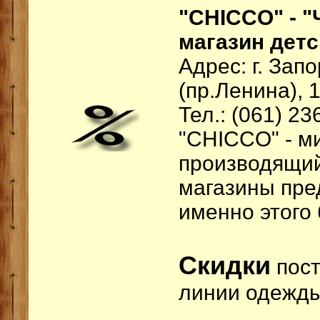
"CHICCO" - 
магазин детс
Адрес: г. Зап
(пр.Ленина), 
Тел.: (061) 23
"CHICCO" - м
производящий
магазины пре
именно этого
Скидки
пост
линии одежды