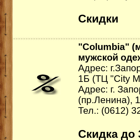
Скидки
"Columbia" (
мужской оде
Адрес: г.Запо
1Б (ТЦ "City M
Адрес: г. Зап
(пр.Ленина), 
Тел.: (0612) 3
Скидка до