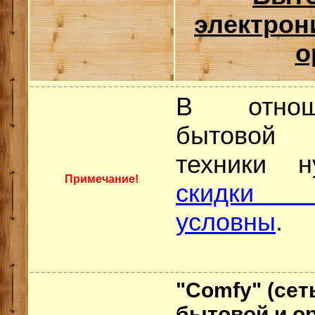
электрон
о
В отнош
бытовой 
техники 
Примечание!
скидки 
условны
.
"Comfy" (сет
бытовой и ор