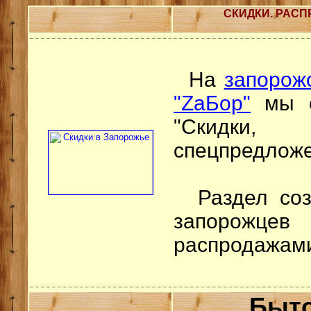
СКИДКИ. РАСП
На
запорож
"ZаБор"
мы с
"Скидки
спецпредложе
Раздел созд
запорожц
распродажами
Быто