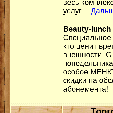
весь комплек
услуг....
Даль
Beauty-lunch 
Специальное 
кто ценит вре
внешности. С 
понедельника
особое МЕНЮ.
скидки на об
абонемента!
Торг