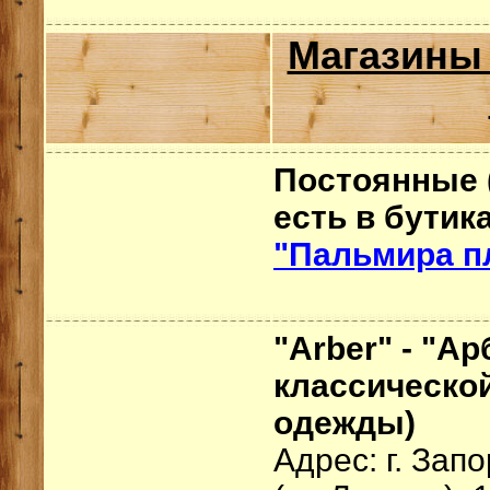
Магазины
Постоянные 
есть в бутик
"Пальмира п
"Arber" - "Ар
классическо
одежды)
Адрес: г. За