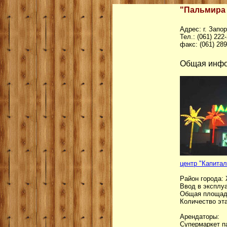
"Пальмира 
Адрес: г. Запо
Тел.: (061) 222
факс: (061) 289
Общая инфо
центр "Капитал
Район города:
Ввод в эксплуат
Общая площадь
Количество эта
Арендаторы:
Супермаркет п