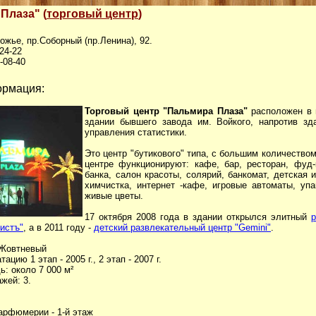
Плаза" (
торговый центр
)
рожье, пр.Соборный (пр.Ленина), 92.
-24-22
-08-40
рмация:
Торговый центр "Пальмира Плаза"
расположен в 
здании бывшего завода им. Войкого, напротив зд
управления статистики.
Это центр "бутикового" типа, с большим количество
центре функционируют: кафе, бар, ресторан, фуд-
банка, салон красоты, солярий, банкомат, детская 
химчистка, интернет -кафе, игровые автоматы, упа
живые цветы.
17 октября 2008 года в здании открылся элитный
истъ"
, а в 2011 году -
детский развлекательный центр "Gemini"
.
 Жовтневый
ацию 1 этап - 2005 г., 2 этап - 2007 г.
: около 7 000 м²
жей: 3.
арфюмерии - 1-й этаж