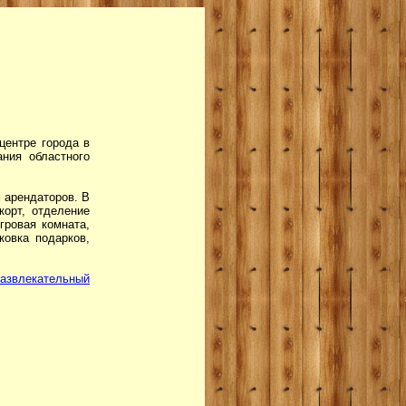
центре города в
ания областного
м арендаторов. В
корт, отделение
игровая комната,
ковка подарков,
развлекательный