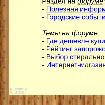
Раздел н
а
форуме
-
Полезная инфор
-
Городские событ
Темы на форуме:
-
Где дешевле купи
-
Рейтинг запорожс
-
Выбор стиральн
-
Интернет-магази
(Обновлено:
05.11.2011)