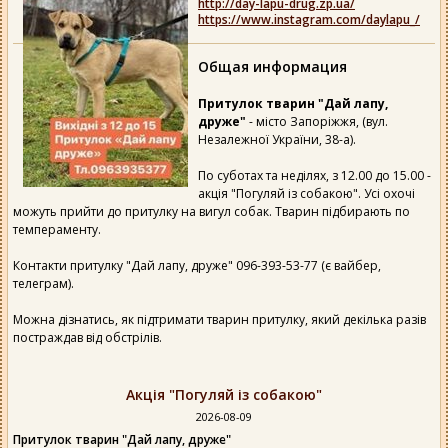
http://day-lapu-drug.zp.ua/
https://www.instagram.com/daylapu_/
Общая информация
Притулок тварин "Дай лапу,
друже"
- місто Запоріжжя, (вул.
Незалежної України, 38-а).
По суботах та неділях, з 12.00 до 15.00 -
акція "Погуляй із собакою". Усі охочі
можуть прийти до притулку на вигул собак. Тварин підбирають по
темпераменту.
Контакти притулку "Дай лапу, друже" 096-393-53-77 (є вайбер,
телеграм).
Можна дізнатись, як підтримати тварин притулку, який декілька разів
постраждав від обстрілів.
Акція "Погуляй із собакою"
2026-08-09
Притулок тварин "Дай лапу, друже"