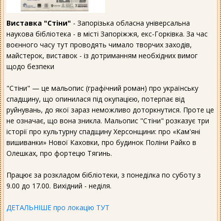
Виставка "Стіни"
- Запорізька обласна універсальна
наукова бібліотека - в місті Запоріжжя, екс-Горківка. За час
воєнного часу тут проводять чимало творчих заходів,
майстерок, виставок - із дотриманням необхідних вимог
щодо безпеки
"Стіни" — це мальопис (графічний роман) про українську
спадщину, що опинилася під окупацією, потерпає від
руйнувань, до якої зараз неможливо доторкнутися. Проте це
не означає, що вона зникла. Мальопис "Стіни" розказує три
історії про культурну спадщину Херсонщини: про «Кам'яні
вишиванки» Нової Каховки, про будинок Поліни Райко в
Олешках, про фортецю Тягинь.
Працює за розкладом бібліотеки, з понеділка по суботу з
9.00 до 17.00. Вихідний - неділя.
ДЕТАЛЬНІШЕ про локацію ТУТ