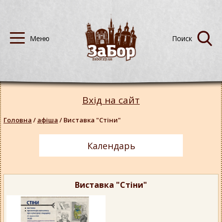
Вхід на сайт
Головна
/
афіша
/
Виставка "Стіни"
Календарь
Виставка "Стіни"