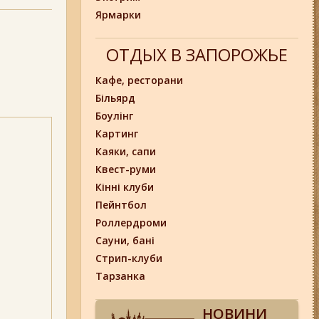
Ярмарки
ОТДЫХ В ЗАПОРОЖЬЕ
Кафе, ресторани
Більярд
Боулінг
Картинг
Каяки, сапи
Квест-руми
Кінні клуби
Пейнтбол
Роллердроми
Сауни, бані
Стрип-клуби
Тарзанка
НОВИНИ