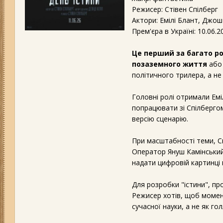
Режисер: Стівен Спілберг
Актори: Емілі Блант, Джош
Прем'єра в Україні: 10.06.2
Це перший за багато ро
позаземного життя
або 
політичного трилера, а не
Головні ролі отримали Емі
попрацювати зі Спілбергом
версію сценарію.
При масштабності теми, Сп
Оператор Януш Камінський
надати цифровій картинці в
Для розробки "істини", про
Режисер хотів, щоб момен
сучасної науки, а не як го