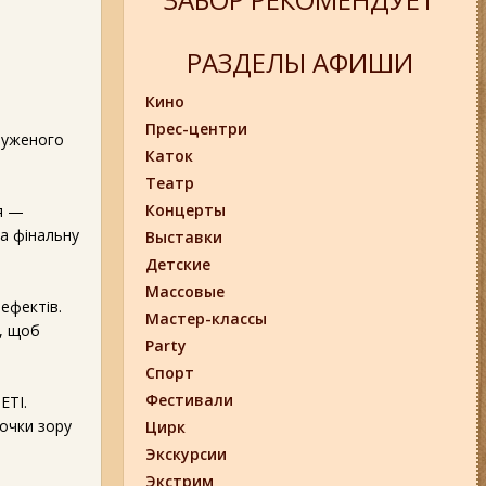
РАЗДЕЛЫ АФИШИ
Кино
Прес-центри
пруженого
Каток
Театр
Концерты
ія —
ла фінальну
Выставки
Детские
Массовые
ефектів.
Мастер-классы
и, щоб
Party
Спорт
Фестивали
ETI.
очки зору
Цирк
Экскурсии
Экстрим