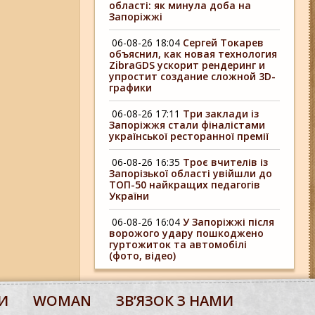
області: як минула доба на
Запоріжжі
06-08-26 18:04
Сергей Токарев
объяснил, как новая технология
ZibraGDS ускорит рендеринг и
упростит создание сложной 3D-
графики
06-08-26 17:11
Три заклади із
Запоріжжя стали фіналістами
української ресторанної премії
06-08-26 16:35
Троє вчителів із
Запорізької області увійшли до
ТОП-50 найкращих педагогів
України
06-08-26 16:04
У Запоріжжі після
ворожого удару пошкоджено
гуртожиток та автомобілі
(фото, відео)
И
WOMAN
ЗВʼЯЗОК З НАМИ