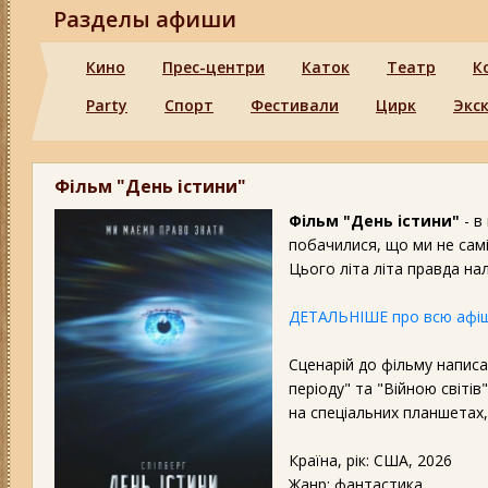
Разделы афиши
Кино
Прес-центри
Каток
Театр
К
Party
Спорт
Фестивали
Цирк
Экс
Фільм "День істини"
Фільм "День істини"
- в
побачилися, що ми не самі
Цього літа літа правда н
ДЕТАЛЬНІШЕ про всю афіш
Сценарій до фільму написа
періоду" та "Війною світі
на спеціальних планшетах,
Країна, рік: США, 2026
Жанр: фантастика