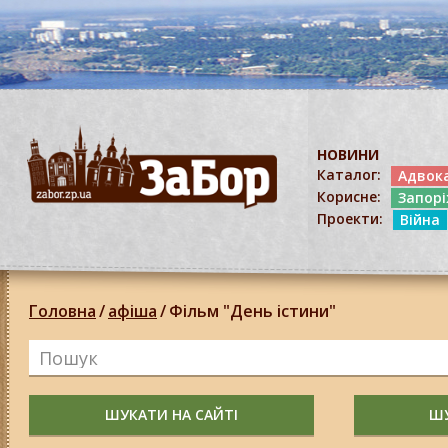
НОВИНИ
Каталог:
Адвок
Корисне:
Запор
Проекти:
Війна
Головна
/
афіша
/
Фільм "День істини"
ШУКАТИ НА САЙТІ
ШУ