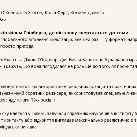
 О'Коннор, Ів Х'юсон, Колін Ферт, Колман Домінго
026
ків фільм Спілберга, де він знову звертається до теми
глобального зіткнення цивілізацій, але цей раз — у форматі на
 просто пригода.
лі Блант та Джош О'Коннор. Для Емілія Бланта це була давня мр
, і кажуть, що вона погодилася на роль ще до того, як прочита
ілберг наполіг на використання реальних локацій та практичних 
 (незмінний соратник режисера) використовував спеціальні лінз
игляду плівки 70-х років. Н
 яку йдеться у фільмі, залучали справжніх науковців з інституту S
т контакту або відкриття виглядав максимально реалістично з т
ллівудська вигадка.