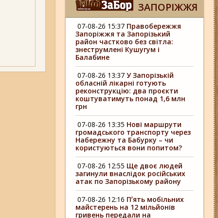
ЗАПОРІЖЖЯ
07-08-26 15:37
Правобережжя
Запоріжжя та Запорізький
район частково без світла:
знеструмлені Кушугум і
Балабине
07-08-26 13:37
У Запорізькій
обласній лікарні готують
реконструкцію: два проєкти
коштуватимуть понад 1,6 млн
грн
07-08-26 13:35
Нові маршрути
громадського транспорту через
Набережну та Бабурку – чи
користуються вони попитом?
07-08-26 12:55
Ще двоє людей
загинули внаслідок російських
атак по Запорізькому району
07-08-26 12:16
Пʼять мобільних
майстерень на 12 мільйонів
гривень передали на