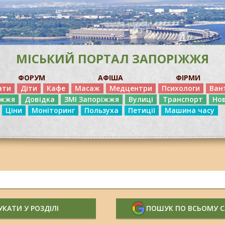
МІСЬКИЙ ПОРТАЛ ЗАПОРІЖЖЯ
ФОРУМ
АФІША
ФІРМИ
ати
Діти
Кафе
Масаж
Медцентри
Психологи
Ван
іжжя
Довідка
ЗМІ Запоріжжя
Вулиці
Транспорт
Но
Ціни
Моніторинг
Пользуха
Петиції
Машина часу
КАТИ У РОЗДІЛІ
ПОШУК ПО ВСЬОМУ 