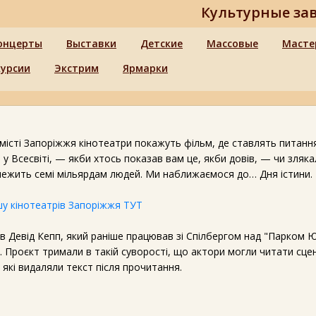
Культурные за
онцерты
Выставки
Детские
Массовые
Масте
курсии
Экстрим
Ярмарки
 місті Запоріжжя кінотеатри покажуть фільм, де ставлять питання
 у Всесвіті, — якби хтось показав вам це, якби довів, — чи зляка
алежить семі мільярдам людей. Ми наближаємося до… Дня істини.
у кінотеатрів Запоріжжя ТУТ
в Девід Кепп, який раніше працював зі Спілбергом над "Парком 
в". Проєкт тримали в такій суворості, що актори могли читати сце
 які видаляли текст після прочитання.