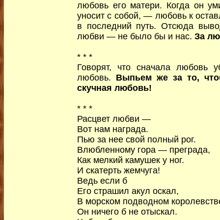
любовь его матери. Когда он уми
уносит с собой, — любовь к ост
в последний путь. Отсюда выво
любви — не было бы и нас.
За лю
* * *
Говорят, что сначала любовь уб
любовь.
Выпьем же за то, что
скучная любовь!
* * *
Расцвет любви —
Вот нам награда.
Пью за нее свой полный рог.
Влюбленному гора — преграда,
Как мелкий камушек у ног.
И скатерть жемчуга!
Ведь если б
Его страшил акул оскал,
В морском подводном королевств
Он ничего б не отыскал.