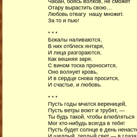
Чабан, боясь волков, не сможет
Отару вырастить свою…
Любовь отвагу нашу множит.
За то и пью!
* * *
Бокалы наливаются,
В них отблеск янтаря,
И лица разгораются,
Как вешняя заря.
С вином тоска проносится,
Оно волнует кровь,
И в сердце снова просится,
И счастье, и любовь.
* * *
Пусть годы мчатся вереницей,
Пусть ветры воют и трубят, —
Ты будь такой, чтобы влюбляться
Мог кто-нибудь всегда в тебя!
Пусть будет солнце в день ненаст
И щедрый, теплый свет — в глаза