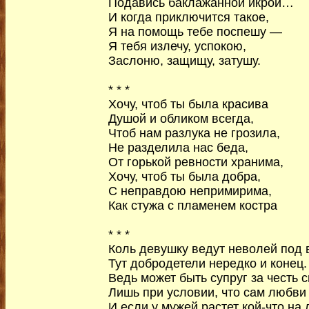
Подавись баклажанной икрой…
И когда приключится такое,
Я на помощь тебе поспешу —
Я тебя излечу, успокою,
Заслоню, защищу, затушу.
* * *
Хочу, чтоб ты была красива
Душой и обликом всегда,
Чтоб нам разлука не грозила,
Не разделила нас беда,
От горькой ревности хранима,
Хочу, чтоб ты была добра,
С неправдою непримирима,
Как стужа с пламенем костра
* * *
Коль девушку ведут неволей под 
Тут добродетели нередко и конец.
Ведь может быть супруг за честь 
Лишь при условии, что сам любви
И если у мужей растет кой-что на 