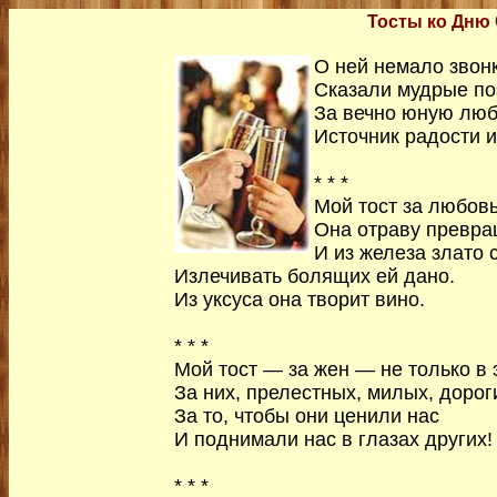
Тосты ко Дню
О ней немало звон
Сказали мудрые по
За вечно юную лю
Источник радости и
* * *
Мой тост за любовь
Она отраву превра
И из железа злато 
Излечивать болящих ей дано.
Из уксуса она творит вино.
* * *
Мой тост — за жен — не только в э
За них, прелестных, милых, дорог
За то, чтобы они ценили нас
И поднимали нас в глазах других!
* * *