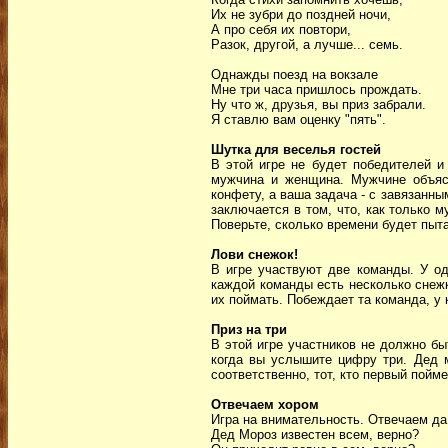
Их не зубри до поздней ночи,
А про себя их повтори,
Разок, другой, а лучше... семь.
Однажды поезд на вокзале
Мне три часа пришлось прождать.
Ну что ж, друзья, вы приз забрали.
Я ставлю вам оценку "пять".
Шутка для веселья гостей
В этой игре не будет победителей и 
мужчина и женщина. Мужчине объясн
конфету, а ваша задача - с завязанны
заключается в том, что, как только
Поверьте, сколько времени будет пыт
Лови снежок!
В игре участвуют две команды. У од
каждой команды есть несколько снежк
их поймать. Побеждает та команда, у 
Приз на три
В этой игре участников не должно бы
когда вы услышите цифру три. Дед м
соответственно, тот, кто первый пойме
Отвечаем хором
Игра на внимательность. Отвечаем да
Дед Мороз известен всем, верно?