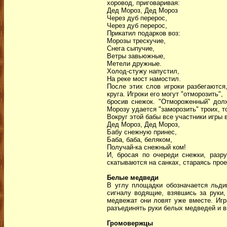
хоровод, приговаривая:
Дед Мороз, Дед Мороз
Через дуб перерос,
Через дуб перерос,
Прикатил подарков воз:
Морозы трескучие,
Снега сыпучие,
Ветры завьюжные,
Метели дружные.
Холод-стужу напустил,
На реке мост намостил.
После этих слов игроки разбегаются
круга. Игроки его могут "отморозить",
бросив снежок. "Отмороженный" дол
Морозу удается "заморозить" троих, т
Вокруг этой бабы все участники игры 
Дед Мороз, Дед Мороз,
Бабу снежную принес,
Баба, баба, беляком,
Получай-ка снежный ком!
И, бросая по очереди снежки, разру
скатываются на санках, стараясь прое
Белые медведи
В углу площадки обозначается льд
сигналу водящие, взявшись за руки,
медвежат они ловят уже вместе. Игр
разъединять руки белых медведей и в
Громовержцы