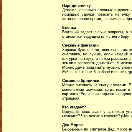
Наряди елочку
Делают несколько елочных игрушек и
помощью удочки повесить на елку 
установленное время, например за дв
Елочка
Водящий задает любые вопросы, а ос
становится ведущим или с него берут
Снежные фантазии
Хорошо будет, если, поиграв с гост
снеговика, но лучше, если каждый в
фигурки по кругу, а потом рассказать
земли и заставить двигаться. А можн
Можно даже придумать музыкальное со
бубне, жестяном барабане и всяких д
Снежные бродилки
Можно рисовать на снегу следами. Е
маленькими шажками, когда носки и 
картинка. Если прикладывать ладошк
страшная.
Кто угадает?
Ведущий предлагает участникам угад
мешочке? Что лежит в коробке? (Или 
Дед Мороз
Выбранный по считалке Дед Мороз вст