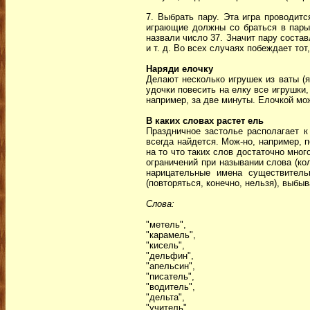
7. Выбрать пару. Эта игра проводит
играющие должны со браться в пары 
назвали число 37. Значит пару соста
и т. д. Во всех случаях побеждает тот
Наряди елочку
Делают несколько игрушек из ваты (
удочки повесить на елку все игрушки,
например, за две минуты. Елочкой мож
В каких словах растет ель
Праздничное застолье располагает 
всегда найдется. Мож-но, например, п
на то что таких слов достаточно мног
ограничений при назывании слова (ко
нарицательные имена существитель
(повторяться, конечно, нельзя), выбы
Слова:
"метель",
"карамель",
"кисель",
"дельфин",
"апельсин",
"писатель",
"водитель",
"дельта",
"учитель",