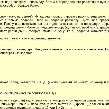
ок надо построить пирамиду. Затем с определенного расстояния нужно
роска собьет больше банок.
век - мам, пап, детей. Их задача - иллюстрировать рассказ ведущего.
т в семью подарки. Папе он подарил расческу. Пусть все правой
и. Прошу вас, покажите, как сын идет на лыжах, но не прекращайте п
к предыдущему.) Маме он подарил мясорубку - нужно изобразить враще
опает ресницами и говорит "мама". А бабушке он подарил китайского 
вшись, показать все заданные движения.
рекидного календаря. Девушка - четное число, юноша - нечетное. П
азнообразные задания.
ников, сред, четвергов и т. д. (число значения не имеет, но каждый
25 сентября ищет 24 сентября и т. д.).
росто - ведущий) ведут рассказ, в котором упоминаются различные чи
апример: "Ровно 2 часа (тот, у кого листок с цифрой 2, должен выйт
д выходит обладатель числа 12 или 1 и 2) и т. д.