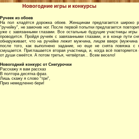
Новогодние игры и конкурсы
Ручеек из обоев
Hа пол кладётся дорожка обоев. Женщинам предлагается широко ра
"ручейку", не замочив ног. После первой попытки предлагается повторит
уже с завязанными глазами. Все остальные будущие участницы игры 
проводится. Пройдя ручеёк с завязанными глазами, и в конце пути сн
обнаруживает, что на ручейке лежит мужчина, лицом вверх (мужчина
после того, как выполнено задание, но еще не снята повязка с 
смущается. Приглашается вторая участница, и, когда всё повторяется 
от души смеётся. А потом третья, четвёртая... Всем весело!
Новогодний конкурс от Снегурочки
Расскажу я вам рассказ
В полтора десятка фраз.
Лишь скажу я слово "три",
Приз немедленно бери!