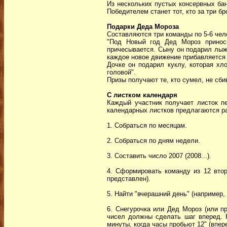
Из нескольких пустых консервных бан
Победителем станет тот, кто за три б
Подарки Деда Мороза
Составляются три команды по 5-6 чело
"Под Новый год Дед Мороз приноси
причесывается. Сыну он подарил лыж
каждое новое движение прибавляется 
Дочке он подарил куклу, которая хл
головой".
Призы получают те, кто сумел, не сби
С листком календаря
Каждый участник получает листок пе
календарных листков предлагаются р
1. Собраться по месяцам.
2. Собраться по дням недели.
3. Составить число 2007 (2008...).
4. Сформировать команду из 12 втор
представлен).
5. Найти "вчерашний день" (например, 
6. Снегурочка или Дед Мороз (или п
чисел должны сделать шаг вперед. Н
минуты, когда часы пробьют 12" (впере