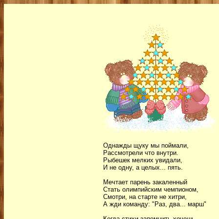
Однажды щуку мы поймали,
Рассмотрели что внутри.
Рыбешек мелких увидали,
И не одну, а целых... пять.
Мечтает парень закаленный
Стать олимпийским чемпионом,
Смотри, на старте не хитри,
А жди команду: "Раз, два... марш"
Когда стихи запомнить хочешь,