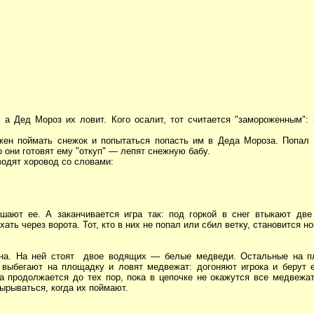
, а Дед Мороз их ловит. Кого осалит, тот считается "замороженным":
жен поймать снежок и попытаться попасть им в Деда Мороза. Попал
о они готовят ему "откуп" — лепят снежную бабу.
водят хоровод со словами:
шают ее. А заканчивается игра так: под горкой в снег втыкают две 
хать через ворота. Тот, кто в них не попал или сбил ветку, становится
ина. На ней стоят двое водящих — белые медведи. Остальные на 
 выбегают на площадку и ловят медвежат: догоняют игрока и берут е
а продолжается до тех пор, пока в цепочке не окажутся все медвежат
ырываться, когда их поймают.