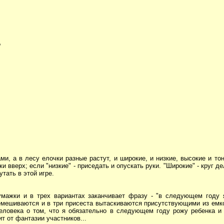
?
и, а в лесу елочки разные растут, и широкие, и низкие, высокие и то
 вверх; если "низкие" - приседать и опускать руки. "Широкие" - круг дел
тать в этой игре.
ажки и в трех вариантах заканчивает фразу - "в следующем году я 
мешиваются и в три присеста вытаскиваются присутствующими из емко
еловека о том, что я обязательно в следующем году рожу ребенка и 
ит от фантазии участников...