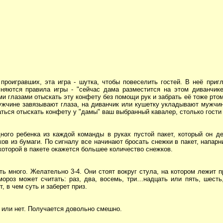
проигравших, эта игра - шутка, чтобы повеселить гостей. В неё приг
яются правила игры - "сейчас дама разместится на этом диванчике
ми глазами отыскать эту конфету без помощи рук и забрать её тоже рто
 мужчине завязывают глаза, на диванчик или кушетку укладывают мужч
аться отыскать конфету у "дамы" ваш выбранный кавалер, столько гости
ного ребенка из каждой команды в руках пустой пакет, который он д
ов из бумаги. По сигналу все начинают бросать снежки в пакет, напарн
которой в пакете окажется большее количество снежков.
ть много. Желательно 3-4. Они стоят вокруг стула, на котором лежит пр
ороз может считать: раз, два, восемь, три…надцать или пять, шесть,
т, в чем суть и заберет приз.
 или нет. Получается довольно смешно.