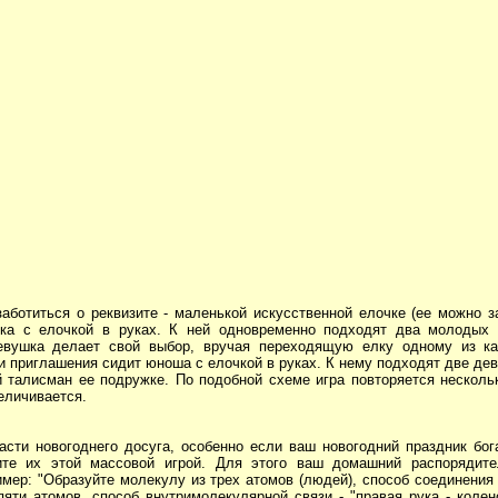
аботиться о реквизите - маленькой искусственной елочке (ее можно з
шка с елочкой в руках. К ней одновременно подходят два молодых 
Девушка делает свой выбор, вручая переходящую елку одному из ка
ии приглашения сидит юноша с елочкой в руках. К нему подходят две дев
й талисман ее подружке. По подобной схеме игра повторяется нескольк
еличивается.
асти новогоднего досуга, особенно если ваш новогодний праздник бог
лите их этой массовой игрой. Для этого ваш домашний распорядит
ер: "Образуйте молекулу из трех атомов (людей), способ соединения 
яти атомов, способ внутримолекулярной связи - "правая рука - колено