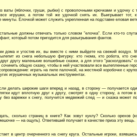
з ваты (яблочки, груши, рыбки) с проволочными крючками и удочку с 
все игрушки, а потом той же удочкой снять их. Выигрывает тот, к
е минуты. Елочкой может служить укрепленная на подставке еловая вет
тальные должны отвечать только словом "елочка". Если кто-то спута
 фант, который потом пригодится для разыгрывания фантов.
ями дома и угостив их, вы вместе с ними выйдете на свежий воздух. 
ылепит из снега небольшую фигурку: кто гнома, кто робота, кто сне
 друг другу маленькие волшебные сказки, а для этого "расколдовать" с
о сочинить общую сказку, чтобы в ней участвовали все вылепленные геро
провождение: играть на пиле палочкой, на жестяной коробочке с крупо
ругих игрушечных музыкальных инструментах.
сли делать широкие шаги вперед и назад, в сторону — получается оди
пятки идут вплотную друг к другу, смотрят в одну сторону, а потом 
у без варежки к снегу, получится медвежий след — и сказка может по
ать, сколько страниц в книге? Как зовут куклу? Сколько орехов (к
мешочке — на ощупь). Ответивший получает в качестве приза эту вещь.
ает в центр очерченного на снегу круга. Остальные игроки, взявшись 