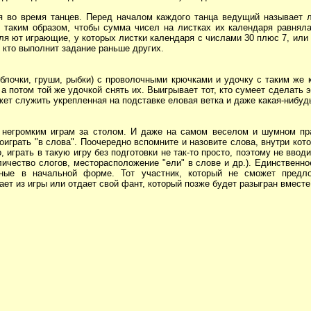
ся во время танцев. Перед началом каждого танца ведущий называет л
таким образом, чтобы сумма чисел на листках их календаря равняла
вля ют играющие, у которых листки календаря с числами 30 плюс 7, или 
, кто выполнит задание раньше других.
яблочки, груши, рыбки) с проволочными крючками и удочку с таким же
 а потом той же удочкой снять их. Выигрывает тот, кто сумеет сделать 
ет служить укрепленная на подставке еловая ветка и даже какая-нибудь
к негромким играм за столом. И даже на самом веселом и шумном пр
оиграть "в слова". Поочередно вспомните и назовите слова, внутри кот
о, играть в такую игру без подготовки не так-то просто, поэтому не вво
личество слогов, месторасположение "ели" в слове и др.). Единственно
ные в начальной форме. Тот участник, который не сможет предл
вает из игры или отдает свой фант, который позже будет разыгран вместе