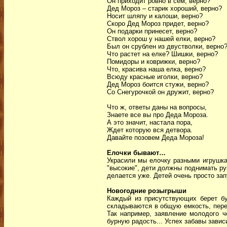
Он приходит ровно в сем, верно?
Дед Мороз – старик хороший, верно?
Носит шляпу и калоши, верно?
Скоро Дед Мороз придет, верно?
Он подарки принесет, верно?
Ствол хорош у нашей елки, верно?
Был он срублен из двустволки, верно
Что растет на елке? Шишки, верно?
Помидоры и коврижки, верно?
Что, красива наша елка, верно?
Всюду красные иголки, верно?
Дед Мороз боится стужи, верно?
Со Снегурочкой он дружит, верно?
Что ж, ответы даны на вопросы,
Знаете все вы про Деда Мороза.
А это значит, настала пора,
Ждет которую вся детвора.
Давайте позовем Деда Мороза!
Елочки бывают…
Украсили мы елочку разными игрушкам
"высокие", дети должны поднимать руки
делается уже. Детей очень просто запу
Новогодние розыгрыши
Каждый из присутствующих берет бум
складываются в общую емкость, пере
Так например, заявление молодого ч
бурную радость... Успех забавы завис