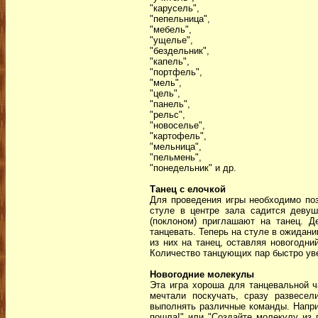
"карусель",
"пепельница",
"мебель",
"ущелье",
"бездельник",
"капель",
"портфель",
"мель",
"цель",
"панель",
"рельс",
"новоселье",
"картофель",
"мельница",
"пельмень",
"понедельник" и др.
Танец с елочкой
Для проведения игры необходимо поз
стуле в центре зала садится деву
(поклоном) приглашают на танец. 
танцевать. Теперь на стуле в ожидан
из них на танец, оставляя новогодни
Количество танцующих пар быстро ув
Новогодние молекулы
Эта игра хороша для танцевальной ч
мечтали поскучать, сразу развесе
выполнять различные команды. Наприм
пошла!" или "Создайте молекулу из п