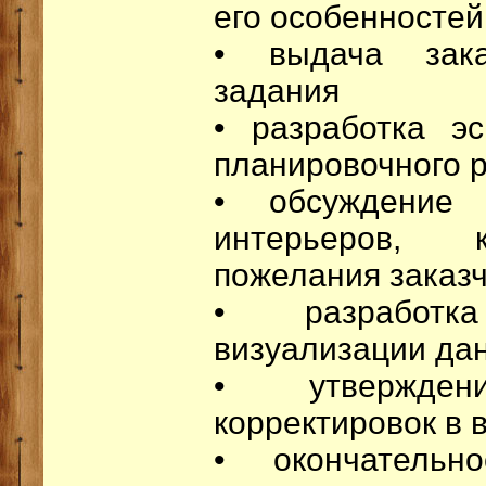
его особенностей
• выдача зака
задания
• разработка эс
планировочного 
• обсуждение 
интерьеров, 
пожелания заказ
• разработ
визуализации дан
• утвержде
корректировок в
• окончательн