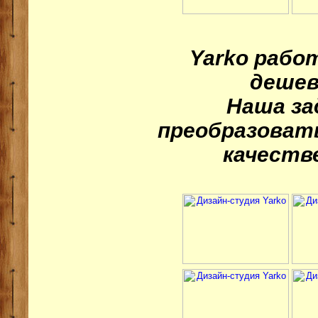
Yarko работ
дешев
Наша за
преобразоват
качеств