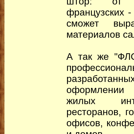
штор: от 
французских -
сможет выра
материалов са
А так же "ФЛ
профессионал
разработа
оформлении
жилых инт
ресторанов, г
офисов, конфе