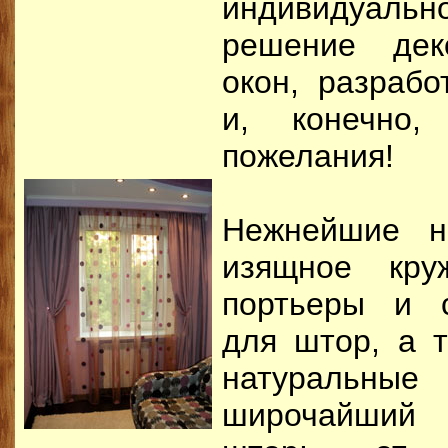
индивидуаль
решение дек
окон, разрабо
и, конечно
пожелания!
Нежнейшие н
изящное круж
портьеры и 
для штор, а т
натуральные
широчайший