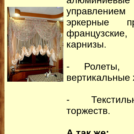
алюминиев
управлением 
эркерные п
французски
карнизы.
- Ролеты, 
вертикальные 
- Текстиль
торжеств.
А так же: