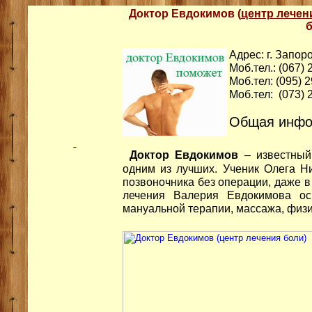
Доктор Евдокимов (
центр лечен
б
Адрес: г. Запор
Моб.тел.: (067) 
Моб.тел: (095) 
Моб.тел: (073) 
Общая инф
Доктор Евдокимов
– известный 
одним из лучших. Ученик Олега Н
позвоночника без операции, даже 
лечения Валерия Евдокимова ос
мануальной терапии, массажа, физ