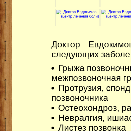
Доктор Евдокимо
следующих заболе
Грыжа позвоночни
межпозвоночная г
Протрузия, спон
позвоночника
Остеохондроз, р
Невралгия, ишиа
Листез позвонка