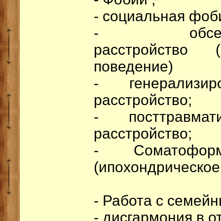
- социальная фоб
- обсессивн
расстройство 
поведение)
- генерализир
расстройство;
- посттравмат
расстройство;
- Соматоформ
(ипохондрическое
- Работа с семей
- дисгармония в 