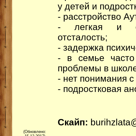
у детей и подрост
- расстройство Ау
- легкая и с
отсталость;
- задержка психич
- в семье часто
проблемы в школе
- нет понимания с
- подростковая ан
Скайп:
burihzlata
(Обновлено: