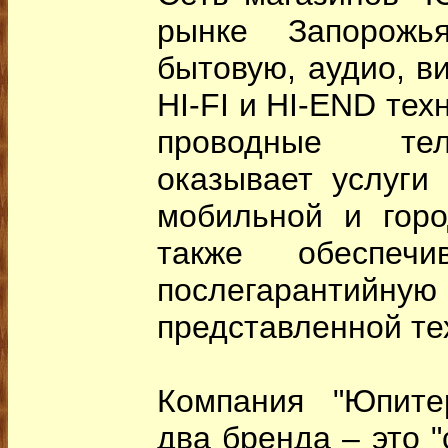
рынке Запорож
бытовую, аудио, в
HI-FI и HI-END тех
проводные тел
оказывает услуги
мобильной и горо
также обеспеч
послегарант
представленной те
Компания "Юпите
два бренда – это 