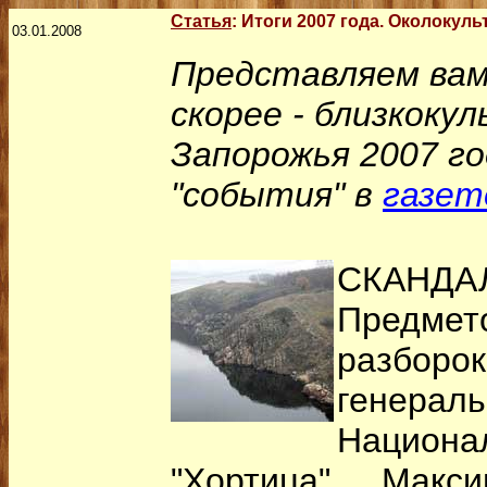
Статья
:
Итоги 2007 года. Околокуль
03.01.2008
Представляем вам
скорее - близкоку
Запорожья 2007 г
"события" в
газет
СКАНДА
Предм
разбо
генера
Национа
"Хортица" Макс