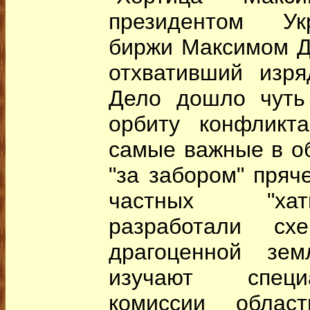
президентом Ук
биржи Максимом Д
отхвативший изря
Дело дошло чуть
орбиту конфликт
самые важные в о
"за забором" пряч
частных "хат
разработали схе
драгоценной зем
изучают специ
комиссии област