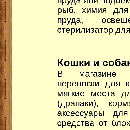
пруда или водоем
рыб, химия для
пруда, осве
стерилизатор для
Кошки и соба
В магазине м
переноски для к
мягкие места д
(драпаки), кор
аксессуары дл
средства от бло