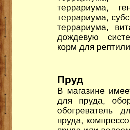
террариума, г
террариума, субс
террариума, ви
дождевую сист
корм для рептили
Пруд
В магазине имее
для пруда, обо
обогреватель д
пруда, компрессо