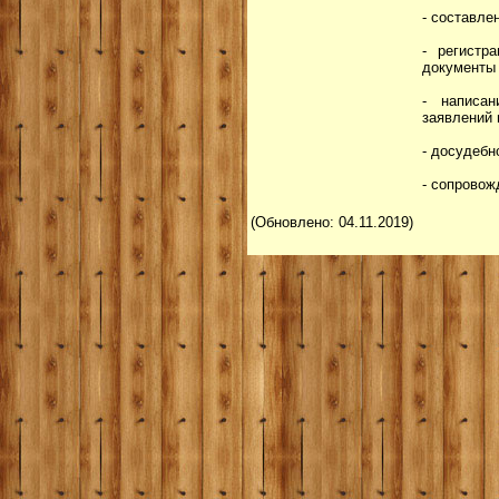
- составле
- регистр
документы 
- написан
заявлений 
- досудебн
- сопровож
(Обновлено: 04.11.2019)