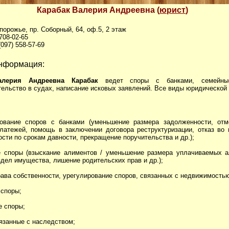
Карабак Валерия Андреевна (
юрист
)
апорожье, пр. Соборный, 64, оф.5, 2 этаж
 708-02-65
(097) 558-57-69
нформация:
лерия Андреевна Карабак
ведет споры с банками, семейны
ельство в судах, написание исковых заявлений. Все виды юридической
рование споров с банками (уменьшение размера задолженности, отм
латежей, помощь в заключении договора реструктуризации, отказ во 
сти по срокам давности, прекращение поручительства и др.);
е споры (взыскание алиментов / уменьшение размера уплачиваемых а
здел имущества, лишение родительских прав и др.);
рава собственности, урегулирование споров, связанных с недвижимость
 споры;
е споры;
вязанные с наследством;