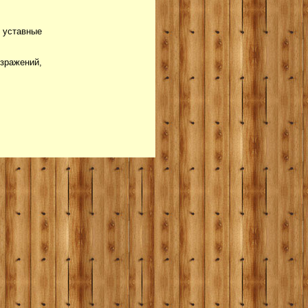
 уставные
зражений,