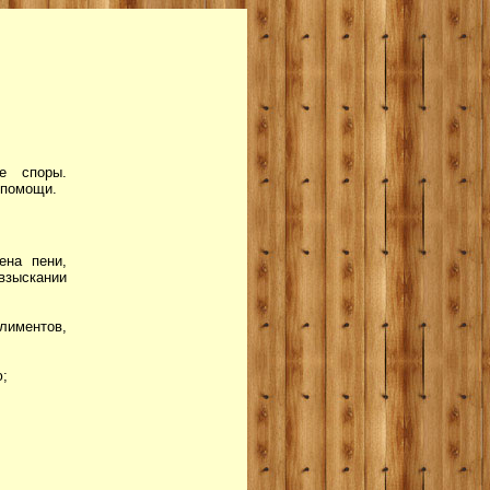
е споры.
 помощи.
ена пени,
взыскании
лиментов,
ю;