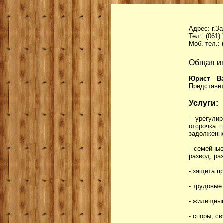
Адрес: г.З
Тел.: (061)
Моб. тел.: 
Общая и
Юрист Ва
Представит
Услуги:
- урегули
отсрочка п
задолженно
- семейны
развод, ра
- защита п
- трудовые
- жилищны
- споры, с