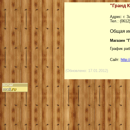
"Гранд К
Адрес: г. З
Тел.: (0612
Общая и
Магазин "
График рабо
Сайт:
http:
(Обновлено:
17.01.201
2)