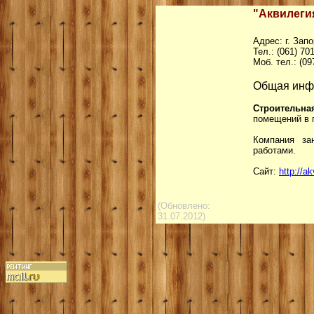
"Аквилегия
Адрес: г. Зап
Тел.: (061) 70
Моб. тел.: (09
Общая инф
Строительна
помещений в 
Компания за
работами.
Сайт:
http://a
(Обновлено:
31.07.2012)