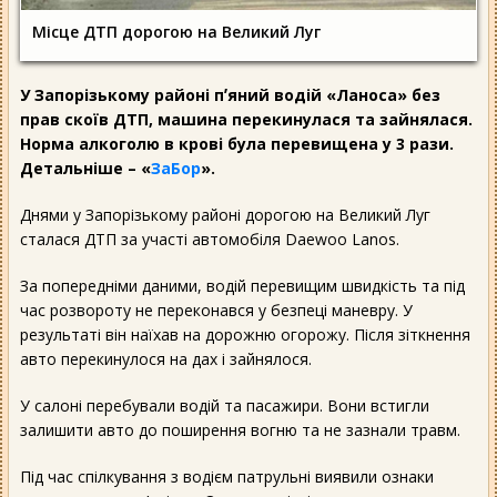
Місце ДТП дорогою на Великий Луг
У Запорізькому районі пʼяний водій «Ланоса» без
прав скоїв ДТП, машина перекинулася та зайнялася.
Норма алкоголю в крові була перевищена у 3 рази.
Детальніше – «
ЗаБор
».
Днями у Запорізькому районі дорогою на Великий Луг
сталася ДТП за участі автомобіля Daewoo Lanos.
За попередніми даними, водій перевищим швидкість та під
час розвороту не переконався у безпеці маневру. У
результаті він наїхав на дорожню огорожу. Після зіткнення
авто перекинулося на дах і зайнялося.
У салоні перебували водій та пасажири. Вони встигли
залишити авто до поширення вогню та не зазнали травм.
Під час спілкування з водієм патрульні виявили ознаки