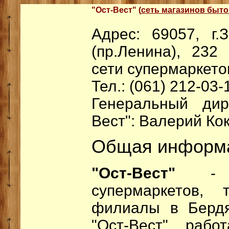
"Ост-Вест" (
сеть магазинов быто
Адрес: 69057, г.
(пр.Ленина), 232
сети супермаркето
Тел.: (061) 212-03-
Генеральный дир
Вест": Валерий Ко
Общая информ
"Ост-Вест"
- за
супермаркетов, 
филиалы в Бердя
"Ост-Вест" рабо