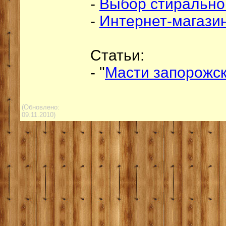
-
Выбор стиральн
-
Интернет-магази
Статьи:
- "
Масти запорожск
(Обновлено:
09.11.2010)