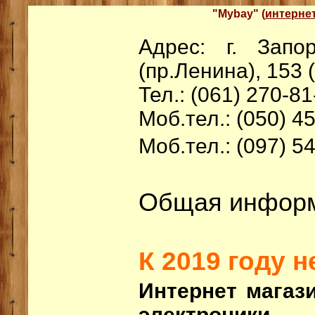
"Mybay" (
интерне
Адрес: г. Зап
(пр.Ленина), 153 
Тел.: (061) 270-81
Моб.тел.: (050) 4
Моб.тел.: (097) 5
Общая информ
К 2019 году н
Интернет магаз
электроники 