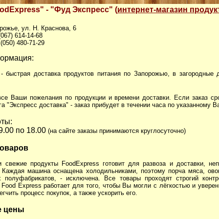
odExpress" - "Фуд Экспресс" (
интернет-магазин продук
орожье, ул. Н. Краснова, 6
067) 614-14-68
(050) 480-71-29
ормация:
- быстрая доставка продуктов питания по Запорожью, в загородные
все Ваши пожелания по продукции и времени доставки. Если заказ ср
а "Экспресс доставка" - заказ прибудет в течении часа по указанному В
ты:
с 9.00 по 18.00
(на сайте заказы принимаются круглосуточно)
товаров
 свежие продукты FoodExpress готовит для развоза и доставки, неп
. Каждая машина оснащена холодильниками, поэтому порча мяса, ово
 полуфабрикатов, - исключена. Все товары проходят строгий конт
 Food Express работает для того, чтобы Вы могли с лёгкостью и увере
егчить процесс покупок, а также ускорить его.
е цены