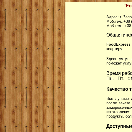
"Fo
Адрес: г. Зап
Моб.тел.:+38 (
Моб.тел.: +38 
Общая инф
FoodExpress
квартиру.
Здесь учтут 
поможет услуг
Время рабо
Пн. - Пт. - 
Качество 
Все лучшие и
после заказа
замороженных
изготовления.
продукты, обл
Доступны