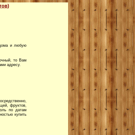
тов
)
 дома и любую
очный, то Вам
ами адресу.
осредственно,
щей, фруктов,
роль по датам
нностью купить