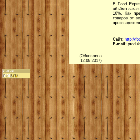
В Food Expre
объёма заказ
10%. Как пре
товаров от в
производителе
Сайт:
http://f
E-mail:
produ
(Обновлено:
12.09.2017)