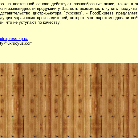
ss на постоянной основе действуют разнообразные акции, также в з
ов и разновидности продукции у Вас есть возможность купить продукты
дставительство дистрибьютора "Укрсоюз", - FoodExpress предлагает
едущих украинских производителей, которые уже зарекомендовали себ
й, что не уступают по качеству.
oodexpress.zp.ua
kty@ukrsoyuz.com