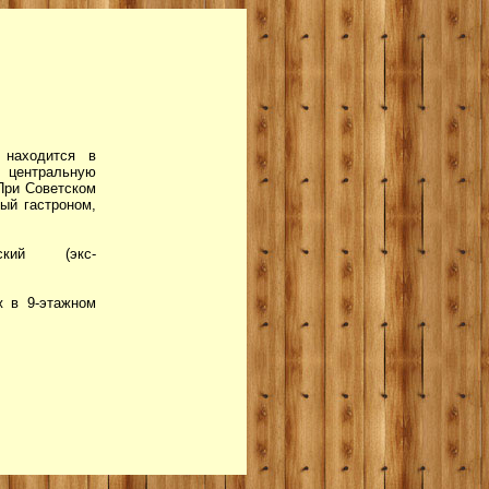
находится в
 центральную
При Советском
ый гастроном,
ский (экс-
ж в 9-этажном