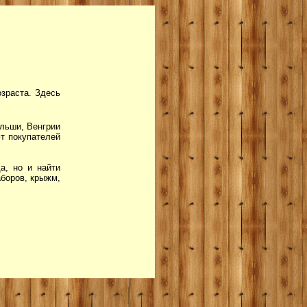
зраста. Здесь
льши, Венгрии
ют покупателей
а, но и найти
боров, крыжм,