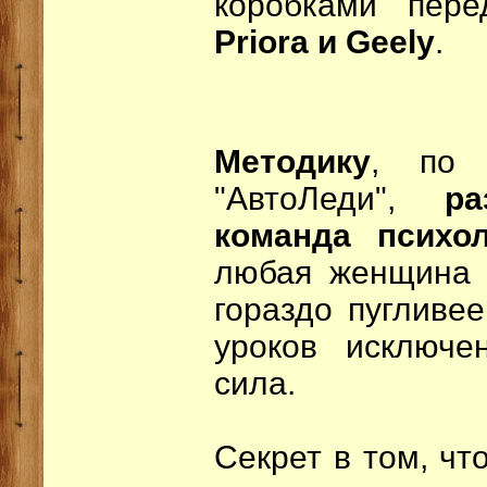
коробками пер
Priora и Geely
.
Методику
, по 
"АвтоЛеди",
ра
команда психол
любая женщина х
гораздо пугливе
уроков исключе
сила.
Секрет в том, чт