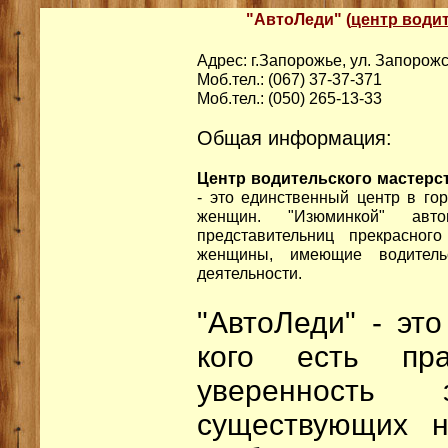
"АвтоЛеди" (
центр води
Адрес: г.Запорожье, ул. Запорожс
Моб.тел.: (067) 37-37-371
Моб.тел.: (050) 265-13-33
Общая информация:
Центр водительского мастерс
- это единственный центр в го
женщин. "Изюминкой" авт
представительниц прекрасног
женщины, имеющие водитель
деятельности.
"АвтоЛеди" - это
кого есть пра
уверенность
существующих н