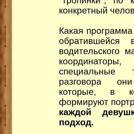
"тропинки", по 
конкретный челов
Какая программа
обратившейся 
водительского м
координаторы
специальные 
разговора он
которые, в ко
формируют портр
каждой девуш
подход.