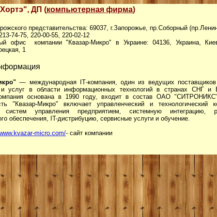
Хортэ", ДП (
компьютерная фирма
)
рожского представительства: 69037, г.Запорожье, пр.Соборный (пр.Ленин
 213-74-75, 220-00-55, 220-02-12
ый офис компании "Квазар-Микро" в Украине: 04136, Украина, Киев
ецкая, 1
нформация
икро"
— международная IТ-компания, один из ведущих поставщиков
 и услуг в области информационных технологий в странах СНГ и 
омпания основана в 1990 году, входит в состав ОАО "СИТРОНИКС"
сть "Квазар-Микро" включает управленческий и технологический ко
е систем управления предприятием, системную интеграцию, ра
го обеспечения, IT-дистрибуцию, сервисные услуги и обучение.
//www.kvazar-micro.com/
- сайт компании