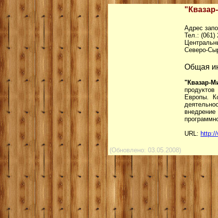
"Квазар-
Адрес запо
Тел.: (061)
Центральн
Северо-Сыр
Общая и
"Квазар-М
продуктов
Европы. К
деятельно
внедрени
программно
URL:
http:
(Обновлено: 03.05.2008)