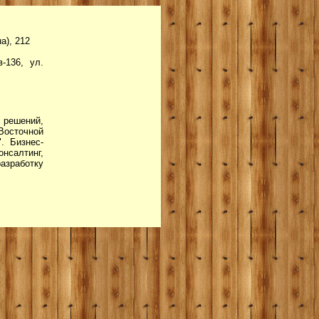
а), 212
-136, ул.
 решений,
Восточной
. Бизнес-
нсалтинг,
зработку